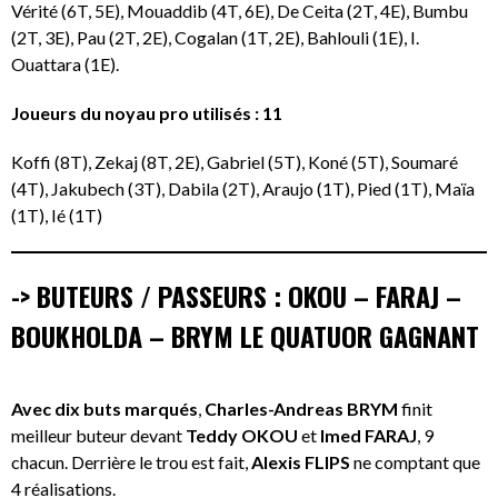
Vérité (6T, 5E), Mouaddib (4T, 6E), De Ceita (2T, 4E), Bumbu
(2T, 3E), Pau (2T, 2E), Cogalan (1T, 2E), Bahlouli (1E), I.
Ouattara (1E).
Joueurs du noyau pro utilisés : 11
Koffi (8T), Zekaj (8T, 2E), Gabriel (5T), Koné (5T), Soumaré
(4T), Jakubech (3T), Dabila (2T), Araujo (1T), Pied (1T), Maïa
(1T), Ié (1T)
-> BUTEURS / PASSEURS : OKOU – FARAJ –
BOUKHOLDA – BRYM LE QUATUOR GAGNANT
Avec dix buts marqués
,
Charles-Andreas BRYM
finit
meilleur buteur devant
Teddy OKOU
et
Imed FARAJ
, 9
chacun. Derrière le trou est fait,
Alexis FLIPS
ne comptant que
4 réalisations.