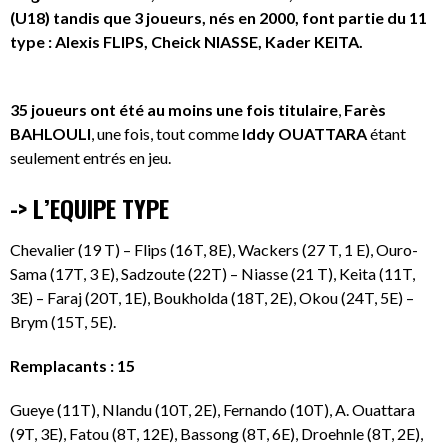
(U18) tandis que 3 joueurs, nés en 2000, font partie du 11
type : Alexis FLIPS, Cheick NIASSE, Kader KEITA.
35 joueurs ont été au moins une fois titulaire
,
Farès
BAHLOULI
, une fois, tout comme
Iddy OUATTARA
étant
seulement entrés en jeu.
-> L’EQUIPE TYPE
Chevalier (19 T) – Flips (16T, 8E), Wackers (27 T, 1 E), Ouro-
Sama (17T, 3 E), Sadzoute (22T) – Niasse (21 T), Keita (11T,
3E) – Faraj (20T, 1E), Boukholda (18T, 2E), Okou (24T, 5E) –
Brym (15T, 5E).
Remplacants : 15
Gueye (11T), Nlandu (10T, 2E), Fernando (10T), A. Ouattara
(9T, 3E), Fatou (8T, 12E), Bassong (8T, 6E), Droehnle (8T, 2E),