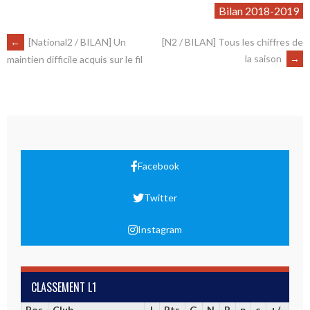
Bilan 2018-2019
←
[National2 / BILAN] Un
[N2 / BILAN] Tous les chiffres de
la saison
→
maintien difficile acquis sur le fil
Facebook
Twitter
Instagram
CLASSEMENT L1
Pos
Club
J
Pts
G
N
P
p
c
+/-