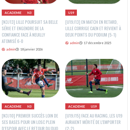
ACADEMIE
N3
U19
[N3J13] LILLE POURSUIT SA BELLE
[U19J13] EN MATCH EN RETARD,
SÉRIE ET ENGENDRE DE LA
LILLE CORRIGE CAEN ET REVIENT À
CONFIANCE FACE À NEUILLY
DEUX POINTS DU PODIUM (5-1)
ATOMISÉ 6-0
admin
17 décembre 2025
admin
18 janvier 2026
ACADEMIE
N3
ACADEMIE
U19
[N3J10] PREMIER SUCCÈS LOIN DE
[U19J15] FACE AU RACING, LES U19
SES BASES POUR UN LOSC PLEIN
AURAIENT MÉRITÉ DE L’EMPORTER
D’ESPOIR AVEC LE RETOUR DU DUO
(2-2)