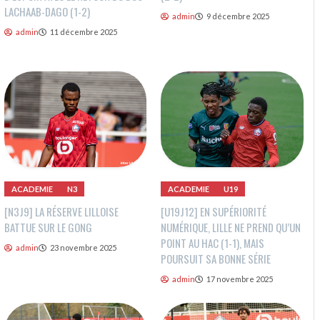
LACHAAB-DAGO (1-2)
admin
9 décembre 2025
admin
11 décembre 2025
ACADEMIE
N3
ACADEMIE
U19
[N3J9] LA RÉSERVE LILLOISE
[U19J12] EN SUPÉRIORITÉ
BATTUE SUR LE GONG
NUMÉRIQUE, LILLE NE PREND QU’UN
POINT AU HAC (1-1), MAIS
admin
23 novembre 2025
POURSUIT SA BONNE SÉRIE
admin
17 novembre 2025