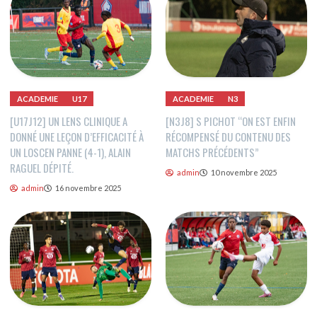
ACADEMIE
U17
ACADEMIE
N3
[U17J12] UN LENS CLINIQUE A
[N3J8] S PICHOT “ON EST ENFIN
DONNÉ UNE LEÇON D’EFFICACITÉ À
RÉCOMPENSÉ DU CONTENU DES
UN LOSCEN PANNE (4-1), ALAIN
MATCHS PRÉCÉDENTS”
RAGUEL DÉPITÉ.
admin
10 novembre 2025
admin
16 novembre 2025