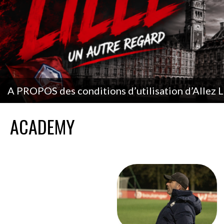
[N3J13] Après le large succès face à Neuilly, St
ACADEMY