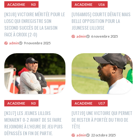
ACADEMIE
N3
ACADEMIE
U16
[N3J8] VICTOIRE MÉRITÉE POUR LE
[U16AM05] COURTE DÉFAITE MAIS
LOSC QUI ENREGISTRE SON
BELLE OPPOSITION POUR LA
SECOND SUCCÈS DE LA SAISON
JEUNESSE LILLOISE
FACE À CROIX (2-0)
admin
6 novembre 2025
admin
9 novembre 2025
ACADEMIE
N3
ACADEMIE
U17
[N3J7] LES JEUNES LILLOIS
[U17J9] UNE VICTOIRE QUI PERMET
MENAIENT 0-2 AVANT DE SE FAIRE
DE RESTER À PORTÉE DU TRIO DE
REJOINDRE À L’HEURE DE JEU PUIS
TÊTE
DÉPASSÉS EN FIN DE PARTIE.
admin
22 octobre 2025