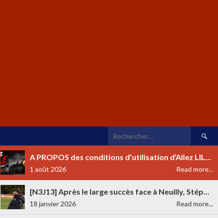
A PROPOS des conditions d’utilisation d’Allez LILLE
1 août 2026
Read more...
[N3J13] Après le large succès face à Neuilly, Stéphane Pichot totalement satisfait
18 janvier 2026
Read more...