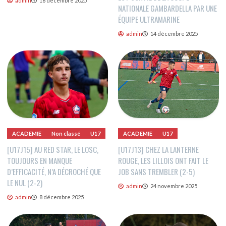
admin
16 décembre 2025
NATIONALE GAMBARDELLA PAR UNE
ÉQUIPE ULTRAMARINE
admin
14 décembre 2025
ACADEMIE
Non classé
U17
ACADEMIE
U17
[U17J15] AU RED STAR, LE LOSC,
[U17J13] CHEZ LA LANTERNE
TOUJOURS EN MANQUE
ROUGE, LES LILLOIS ONT FAIT LE
D’EFFICACITÉ, N’A DÉCROCHÉ QUE
JOB SANS TREMBLER (2-5)
LE NUL (2-2)
admin
24 novembre 2025
admin
8 décembre 2025