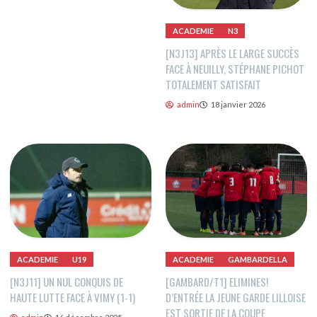
ACADEMIE
N3
[N3J13] APRÈS LE LARGE SUCCÈS
FACE À NEUILLY, STÉPHANE PICHOT
TOTALEMENT SATISFAIT
admin
18 janvier 2026
ACADEMIE
U19
ACADEMIE
GAMBARDELLA
[N3J11] UN NUL CONQUIS DE
[GAMBARD/T1] ELIMINES!
HAUTE LUTTE FACE À VIMY (1-1)
D’ENTRÉE LA JEUNE GARDE LILLOISE
EST SORTIE DE LA COUPE