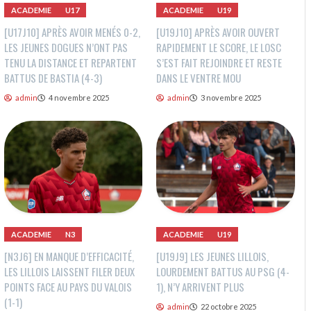
ACADEMIE
U17
ACADEMIE
U19
[U17J10] APRÈS AVOIR MENÉS 0-2,
[U19J10] APRÈS AVOIR OUVERT
LES JEUNES DOGUES N’ONT PAS
RAPIDEMENT LE SCORE, LE LOSC
TENU LA DISTANCE ET REPARTENT
S’EST FAIT REJOINDRE ET RESTE
BATTUS DE BASTIA (4-3)
DANS LE VENTRE MOU
admin
4 novembre 2025
admin
3 novembre 2025
ACADEMIE
N3
ACADEMIE
U19
[N3J6] EN MANQUE D’EFFICACITÉ,
[U19J9] LES JEUNES LILLOIS,
LES LILLOIS LAISSENT FILER DEUX
LOURDEMENT BATTUS AU PSG (4-
POINTS FACE AU PAYS DU VALOIS
1), N’Y ARRIVENT PLUS
(1-1)
admin
22 octobre 2025