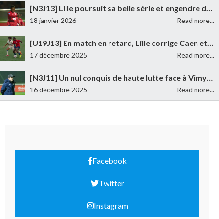
[N3J13] Lille poursuit sa belle série et engendre de la confiance face à Neuilly atomisé 6-0
18 janvier 2026
Read more...
[U19J13] En match en retard, Lille corrige Caen et revient à deux points du podium (5-1)
17 décembre 2025
Read more...
[N3J11] Un nul conquis de haute lutte face à Vimy (1-1)
16 décembre 2025
Read more...
Facebook
Twitter
Instagram