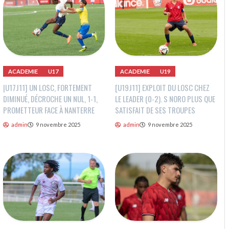
ACADEMIE
U17
ACADEMIE
U19
|U17J11] UN LOSC, FORTEMENT
[U19J11] EXPLOIT DU LOSC CHEZ
DIMINUÉ, DÉCROCHE UN NUL, 1-1,
LE LEADER (0-2). S NORO PLUS QUE
PROMETTEUR FACE À NANTERRE
SATISFAIT DE SES TROUPES
admin
9 novembre 2025
admin
9 novembre 2025