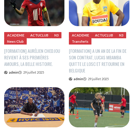
ACADEMIE
ACTUCLUB
N3
ACADEMIE
ACTUCLUB
N3
News Club
Transferts
[FORMATION] AURÉLIEN CHEDJOU
[FORMATION] A UN AN DE LA FIN DE
REVIENT À SES PREMIÈRES
SON CONTRAT, LUCAS MBAMBA
AMOURS, LA BELLE HISTOIRE.
QUITTE LE LOSC ET RETOURNE EN
BELGIQUE
admin
29 juillet 2025
admin
29 juillet 2025