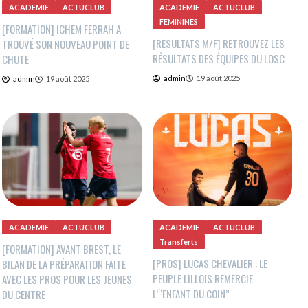
ACADEMIE
ACTUCLUB
ACADEMIE
ACTUCLUB
FEMININES
[FORMATION] ICHEM FERRAH A
[RESULTATS M/F] RETROUVEZ LES
TROUVÉ SON NOUVEAU POINT DE
RÉSULTATS DES ÉQUIPES DU LOSC
CHUTE
admin
19 août 2025
admin
19 août 2025
ACADEMIE
ACTUCLUB
ACADEMIE
ACTUCLUB
Transferts
[FORMATION] AVANT BREST, LE
[PROS] LUCAS CHEVALIER : LE
BILAN DE LA PRÉPARATION FAITE
PEUPLE LILLOIS REMERCIE
AVEC LES PROS POUR LES JEUNES
L’“ENFANT DU COIN”
DU CENTRE