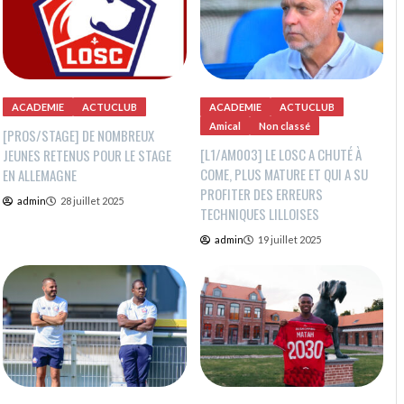
ACADEMIE
ACTUCLUB
ACADEMIE
ACTUCLUB
Amical
Non classé
[PROS/STAGE] DE NOMBREUX
[L1/AM003] LE LOSC A CHUTÉ À
JEUNES RETENUS POUR LE STAGE
COME, PLUS MATURE ET QUI A SU
EN ALLEMAGNE
PROFITER DES ERREURS
admin
28 juillet 2025
TECHNIQUES LILLOISES
admin
19 juillet 2025