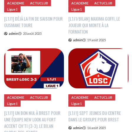
ACADEMIE
ACTUCLUB
ACADEMIE
ACTUCLUB
Ligue 1
Ligue 1
[L1J1] DÉJÀ LA FIN DE SAISON POUR
[L1J1/BILAN] MAXIMA GOFFI, LE
OUSMANE TOURE
JOUEUR QUI MONTE À LA
FORMATION
admin
20 août 2025
admin
19 août 2025
ACADEMIE
ACTUCLUB
ACADEMIE
ACTUCLUB
Ligue 1
Ligue 1
[L1J1] UN BON NUL À BREST POUR
[L1J1] SEPT JEUNES DU CENTRE
UNE ÉQUIPE NEW LOOK AU FORT
DANS LE GROUPE POUR BREST
ACCENT CH’TI (3-3). LE BILAN
admin
16 août 2025