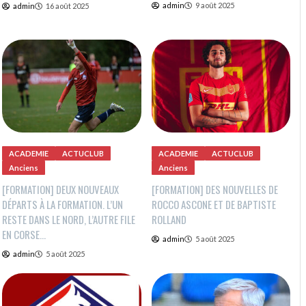
admin
9 août 2025
admin
16 août 2025
ACADEMIE
ACTUCLUB
ACADEMIE
ACTUCLUB
Anciens
Anciens
[FORMATION] DEUX NOUVEAUX
[FORMATION] DES NOUVELLES DE
DÉPARTS À LA FORMATION. L’UN
ROCCO ASCONE ET DE BAPTISTE
RESTE DANS LE NORD, L’AUTRE FILE
ROLLAND
EN CORSE…
admin
5 août 2025
admin
5 août 2025