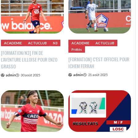
ACADEMIE
ACTUCLUB
N3
ACADEMIE
ACTUCLUB
Prêtés
[FORMATION/N3] FIN DE
[FORMATION] C’EST OFFICIEL POUR
L’AVENTURE LILLOISE POUR ENZO
ICHEM FERRAH
GRASSO
admin
21 août 2025
admin
30 août 2025