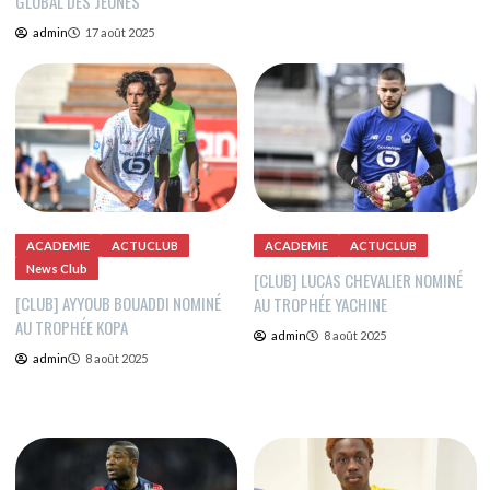
GLOBAL DES JEUNES
admin
17 août 2025
ACADEMIE
ACTUCLUB
ACADEMIE
ACTUCLUB
News Club
[CLUB] LUCAS CHEVALIER NOMINÉ
[CLUB] AYYOUB BOUADDI NOMINÉ
AU TROPHÉE YACHINE
AU TROPHÉE KOPA
admin
8 août 2025
admin
8 août 2025