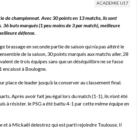
ACADEMIE
U17
tie de championnat. Avec 30 points en 13 matchs, ils sont
es. 36 buts marqués (1 peu moins de 3 par match), meilleure
meilleure défense.
ge brassage en seconde partie de saison qui n’a pas altéré le
 l’ensemble de la saison, 30 points marqués aux matchs aller, 28
uivalent de trois équipes sans que un déséquilibre ne se fasse
5-1 encaissé à Boulogne.
ur place de leader jusqu’à la conserver au classement final.
s. Après avoir fait jeu égal lors du match (1-1), ils n’ont été
euls à résister. le PSG a été battu 4-1 par cette même équipe en
 et à Mickaël delestrez qui est parti rejoindre Toulouse. Il