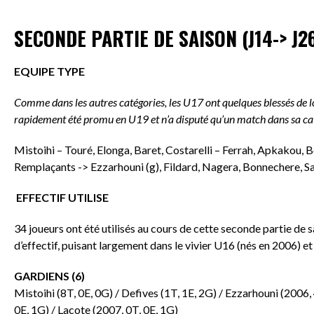
SECONDE PARTIE DE SAISON (J14-> J2
EQUIPE TYPE
Comme dans les autres catégories, les U17 ont quelques blessés de
rapidement été promu en U19 et n’a disputé qu’un match dans sa ca
Mistoihi – Touré, Elonga, Baret, Costarelli – Ferrah, Apkakou, 
Remplaçants -> Ezzarhouni (g), Fildard, Nagera, Bonnechere, S
EFFECTIF UTILISE
34 joueurs ont été utilisés au cours de cette seconde partie de 
d’effectif, puisant largement dans le vivier U16 (nés en 2006)
GARDIENS (6)
Mistoihi (8T, 0E, 0G) / Defives (1T, 1E, 2G) / Ezzarhouni (2006,
0E, 1G) / Lacote (2007, 0T, 0E, 1G)