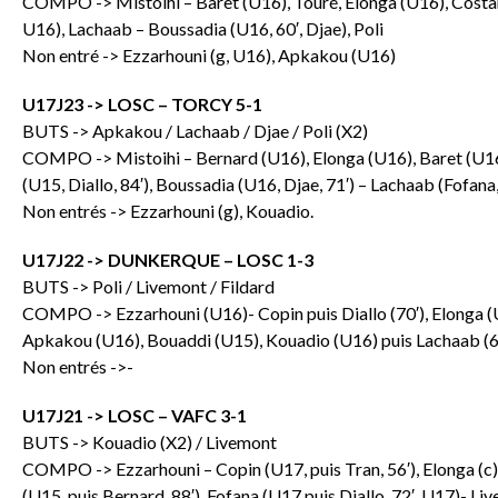
COMPO -> Mistoihi – Baret (U16), Touré, Elonga (U16), Costarelli
U16), Lachaab – Boussadia (U16, 60′, Djae), Poli
Non entré -> Ezzarhouni (g, U16), Apkakou (U16)
U17J23 -> LOSC – TORCY 5-1
BUTS -> Apkakou / Lachaab / Djae / Poli (X2)
COMPO -> Mistoihi – Bernard (U16), Elonga (U16), Baret (U16
(U15, Diallo, 84′), Boussadia (U16, Djae, 71′) – Lachaab (Fofana, 
Non entrés -> Ezzarhouni (g), Kouadio.
U17J22 -> DUNKERQUE – LOSC 1-3
BUTS -> Poli / Livemont / Fildard
COMPO -> Ezzarhouni (U16)- Copin puis Diallo (70′), Elonga (U
Apkakou (U16), Bouaddi (U15), Kouadio (U16) puis Lachaab (65′
Non entrés ->-
U17J21 -> LOSC – VAFC 3-1
BUTS -> Kouadio (X2) / Livemont
COMPO -> Ezzarhouni – Copin (U17, puis Tran, 56′), Elonga (c
(U15, puis Bernard, 88′), Fofana (U17 puis Diallo, 72′, U17)- Li