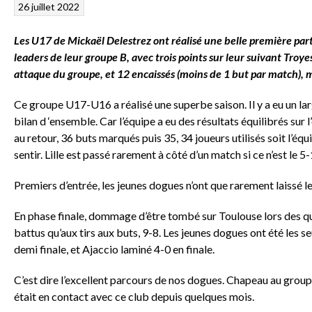
26 juillet 2022
Les U17 de Mickaël Delestrez ont réalisé une belle première par
leaders de leur groupe B, avec trois points sur leur suivant Troy
attaque du groupe, et 12 encaissés (moins de 1 but par match), 
Ce groupe U17-U16 a réalisé une superbe saison. Il y a eu un lar
bilan d ‘ensemble. Car l’équipe a eu des résultats équilibrés sur
au retour, 36 buts marqués puis 35, 34 joueurs utilisés soit l’éq
sentir. Lille est passé rarement à côté d’un match si ce n’est le 
Premiers d’entrée, les jeunes dogues n’ont que rarement laissé le
En phase finale, dommage d’être tombé sur Toulouse lors des quart
battus qu’aux tirs aux buts, 9-8. Les jeunes dogues ont été les s
demi finale, et Ajaccio laminé 4-0 en finale.
C’est dire l’excellent parcours de nos dogues. Chapeau au groupe
était en contact avec ce club depuis quelques mois.