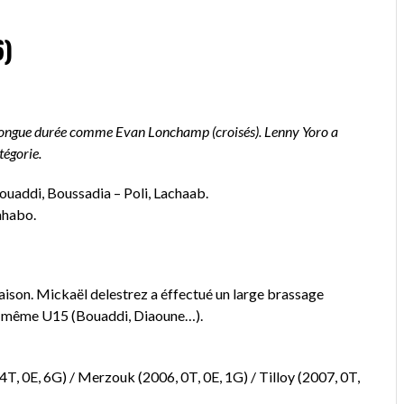
6)
 longue durée comme Evan Lonchamp (croisés). Lenny Yoro a
tégorie.
Bouaddi, Boussadia – Poli, Lachaab.
ahabo.
saison. Mickaël delestrez a éffectué un large brassage
 et même U15 (Bouaddi, Diaoune…).
 4T, 0E, 6G) / Merzouk (2006, 0T, 0E, 1G) / Tilloy (2007, 0T,