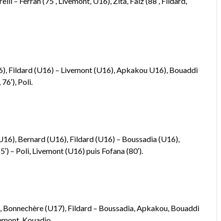
 – Ferrah (75′, Livemont, U16), Zita, Faïz (88′, Fildard,
), Fildard (U16) – Livemont (U16), Apkakou U16), Bouaddi
76′), Poli.
16), Bernard (U16), Fildard (U16) – Boussadia (U16),
) – Poli, Livemont (U16) puis Fofana (80′).
), Bonnechère (U17), Fildard – Boussadia, Apkakou, Bouaddi
vemont, Kouadio.