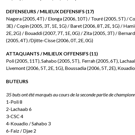
DEFENSEURS / MILIEUX DEFENSIFS (17)
Nagera (2005, 4T) / Elonga (2006, 10T) / Touré (2005, 5T) / Cost
3E) / Copin (2005, 3T, 1E, 1G) / Baret (2006, 8T, 2E, 1G) / Hami
2E, 2G) / Bouaddi (2007, 7T, 1E, 0G) / Zita (2005, 3T) / Bernard
(2005, 4T) /Djitte-Cisse (2006, 0T, 2E, 0G)
ATTAQUANTS / MILIEUX OFFENSIFS (11)
Poli (2005, 11T), Sahabo (2005, 5T), Ferrah (2005, 6T), Lachaab
Livemont (2006, 5T, 2E, 1G), Boussadia (2006, 5T, 2E), Kouadio 
BUTEURS
35 buts ont été marqués au cours de la seconde partie de championn
1-Poli 8
2-Lachaab 6
3-CSC 4
4-Kouadio / Sahabo 3
6-Faiz / Djae 2