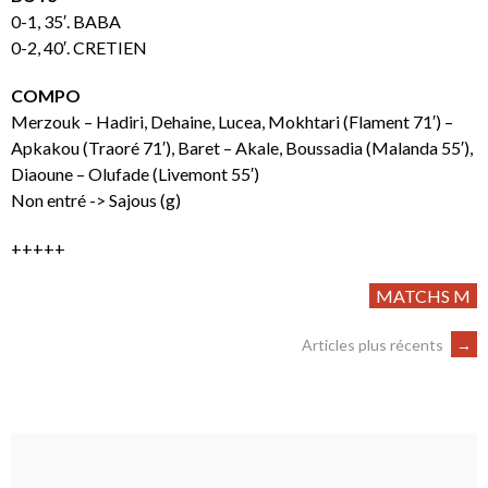
0-1, 35′. BABA
0-2, 40′. CRETIEN
COMPO
Merzouk – Hadiri, Dehaine, Lucea, Mokhtari (Flament 71′) –
Apkakou (Traoré 71′), Baret – Akale, Boussadia (Malanda 55′),
Diaoune – Olufade (Livemont 55′)
Non entré -> Sajous (g)
+++++
MATCHS M
Articles plus récents
→