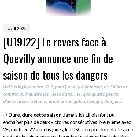
1 avril 2025
[U19J22] Le revers face à
Quevilly annonce une fin de
saison de tous les dangers
Battus logiquement, 0-2, par Quevilly à domicile, les Lillois ne
comptent, à quatre journées du terme, que quatre points
d’avance sur le Havre, premier relégable. Danger, danger…
->
Dure, dure cette saison
. Jamais les Lillois n’ont pu
enchaîner plus de deux victoires consécutives. Neuvième avec
28 points en 22 matchs joués, le LOSC compte dix défaites à ce
stade de la saison pour quatre nuls et seulement huit victoires.