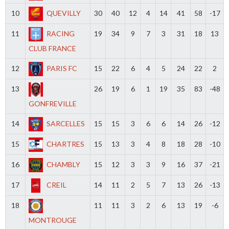
10
QUEVILLY
30
40
12
4
14
41
58
-17
11
RACING
19
34
9
7
3
31
18
13
CLUB FRANCE
12
PARIS FC
15
22
6
4
5
24
22
2
13
26
19
6
1
19
35
83
-48
GONFREVILLE
14
SARCELLES
15
15
3
6
6
14
26
-12
15
CHARTRES
15
13
3
4
8
18
28
-10
16
CHAMBLY
15
12
3
3
9
16
37
-21
17
CREIL
14
11
2
5
7
13
26
-13
18
11
11
3
2
6
13
19
-6
MONTROUGE