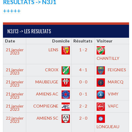
RESULTATS -> N3J1
+++++
N3J13 -> LES RESULTATS
Date
Domicile
Résultats
Visiteur
21 janvier
LENS
1 - 2
2023
CHANTILLY
21 janvier
CROIX
4 - 1
FEIGNIES
2023
21 janvier
MAUBEUGE
0 - 0
MARCQ
2023
21 janvier
AMIENS AC
0 - 1
VIMY
2023
21 janvier
COMPIEGNE
2 - 2
VAFC
2023
22 janvier
AMIENS SC
2 - 0
2023
LONGUEAU