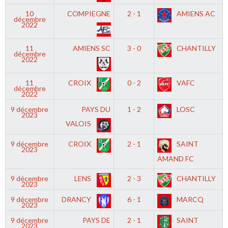
10
COMPIEGNE
2 - 1
AMIENS AC
décembre
2022
11
AMIENS SC
3 - 0
CHANTILLY
décembre
2022
11
CROIX
0 - 2
VAFC
décembre
2022
9 décembre
PAYS DU
1 - 2
LOSC
2023
VALOIS
9 décembre
CROIX
2 - 1
SAINT
2023
AMAND FC
9 décembre
LENS
2 - 3
CHANTILLY
2023
9 décembre
DRANCY
6 - 1
MARCQ
2023
9 décembre
PAYS DE
2 - 1
SAINT
2023