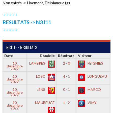
Non entrés -> Livemont, Delplanque (g)
+++++
RESULTATS -> N3J11
+++++
N3J11 -> RESULTATS
Date
Domicile
Résultats
Visiteur
10
LAMBRES
2 - 0
FEIGNIES
décembre
2022
10
LOSC
4 - 1
LONGUEAU
décembre
2022
10
LENS
0 - 1
MARCQ
décembre
2022
10
MAUBEUGE
1 - 2
VIMY
décembre
2022