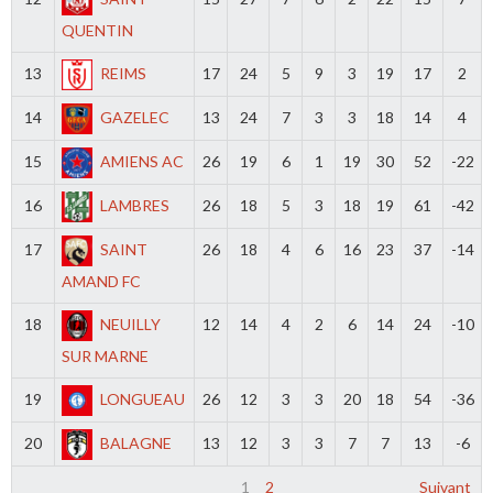
QUENTIN
13
REIMS
17
24
5
9
3
19
17
2
14
GAZELEC
13
24
7
3
3
18
14
4
15
AMIENS AC
26
19
6
1
19
30
52
-22
16
LAMBRES
26
18
5
3
18
19
61
-42
17
SAINT
26
18
4
6
16
23
37
-14
AMAND FC
18
NEUILLY
12
14
4
2
6
14
24
-10
SUR MARNE
19
LONGUEAU
26
12
3
3
20
18
54
-36
20
BALAGNE
13
12
3
3
7
7
13
-6
1
2
Suivant