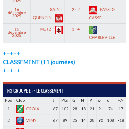
2025
16
SAINT
2 - 2
PAYS DE
décembre
2025
QUENTIN
CASSEL
16
METZ
1 - 4
décembre
2025
CHARLEVILLE
+++++
CLASSEMENT (11 journées)
+++++
N3 GROUPE E -> LE CLASSEMENT
Pos
Club
J
Pts
G
N
P
p
c
+/-
1
CROIX
67
102
28
18
21
91
74
17
2
VIMY
67
89
25
14
28
90
108
-18