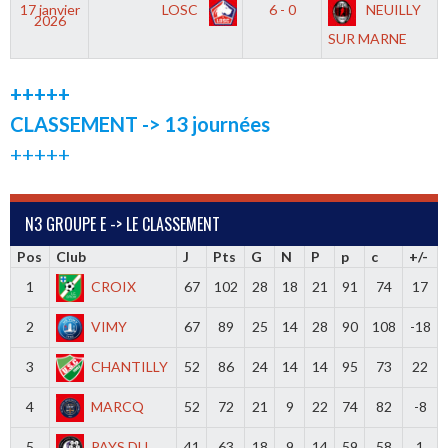
17 janvier
LOSC
6 - 0
NEUILLY
2026
SUR MARNE
+++++
CLASSEMENT -> 13 journées
+++++
N3 GROUPE E -> LE CLASSEMENT
Pos
Club
J
Pts
G
N
P
p
c
+/-
1
CROIX
67
102
28
18
21
91
74
17
2
VIMY
67
89
25
14
28
90
108
-18
3
CHANTILLY
52
86
24
14
14
95
73
22
4
MARCQ
52
72
21
9
22
74
82
-8
5
PAYS DU
41
63
18
9
14
59
58
1