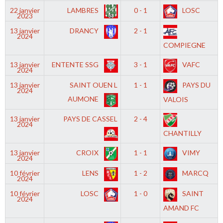
22 janvier
LAMBRES
0 - 1
LOSC
2023
13 janvier
DRANCY
2 - 1
2024
COMPIEGNE
13 janvier
ENTENTE SSG
3 - 1
VAFC
2024
13 janvier
SAINT OUEN L
1 - 1
PAYS DU
2024
AUMONE
VALOIS
13 janvier
PAYS DE CASSEL
2 - 4
2024
CHANTILLY
13 janvier
CROIX
1 - 1
VIMY
2024
10 février
LENS
1 - 2
MARCQ
2024
10 février
LOSC
1 - 0
SAINT
2024
AMAND FC