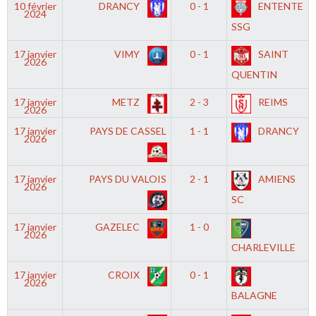
10 février
DRANCY
0 - 1
ENTENTE
2024
SSG
17 janvier
VIMY
0 - 1
SAINT
2026
QUENTIN
17 janvier
METZ
2 - 3
REIMS
2026
17 janvier
PAYS DE CASSEL
1 - 1
DRANCY
2026
17 janvier
PAYS DU VALOIS
2 - 1
AMIENS
2026
SC
17 janvier
GAZELEC
1 - 0
2026
CHARLEVILLE
17 janvier
CROIX
0 - 1
2026
BALAGNE