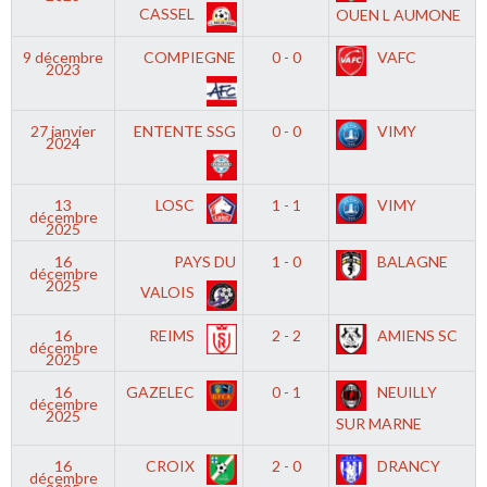
CASSEL
OUEN L AUMONE
9 décembre
COMPIEGNE
0 - 0
VAFC
2023
27 janvier
ENTENTE SSG
0 - 0
VIMY
2024
13
LOSC
1 - 1
VIMY
décembre
2025
16
PAYS DU
1 - 0
BALAGNE
décembre
2025
VALOIS
16
REIMS
2 - 2
AMIENS SC
décembre
2025
16
GAZELEC
0 - 1
NEUILLY
décembre
2025
SUR MARNE
16
CROIX
2 - 0
DRANCY
décembre