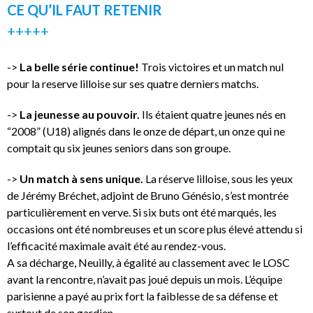
CE QU’IL FAUT RETENIR
+++++
->
La belle série continue!
Trois victoires et un match nul
pour la reserve lilloise sur ses quatre derniers matchs.
->
La jeunesse au pouvoir.
Ils étaient quatre jeunes nés en
“2008” (U18) alignés dans le onze de départ, un onze qui ne
comptait qu six jeunes seniors dans son groupe.
->
Un match à sens unique.
La réserve lilloise, sous les yeux
de Jérémy Bréchet, adjoint de Bruno Génésio, s’est montrée
particulièrement en verve. Si six buts ont été marqués, les
occasions ont été nombreuses et un score plus élevé attendu si
l’efficacité maximale avait été au rendez-vous.
A sa décharge, Neuilly, à égalité au classement avec le LOSC
avant la rencontre, n’avait pas joué depuis un mois. L’équipe
parisienne a payé au prix fort la faiblesse de sa défense et
surtout de son gardien.