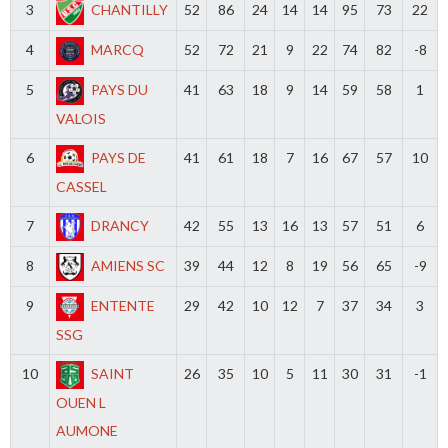
3
CHANTILLY
52
86
24
14
14
95
73
22
4
MARCQ
52
72
21
9
22
74
82
-8
5
PAYS DU
41
63
18
9
14
59
58
1
VALOIS
6
PAYS DE
41
61
18
7
16
67
57
10
CASSEL
7
DRANCY
42
55
13
16
13
57
51
6
8
AMIENS SC
39
44
12
8
19
56
65
-9
9
ENTENTE
29
42
10
12
7
37
34
3
SSG
10
SAINT
26
35
10
5
11
30
31
-1
OUEN L
AUMONE