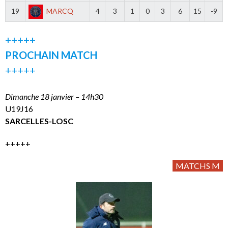
19
MARCQ
4
3
1
0
3
6
15
-9
+++++
PROCHAIN MATCH
+++++
Dimanche 18 janvier – 14h30
U19J16
SARCELLES-LOSC
+++++
MATCHS M