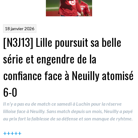
18 janvier 2026
[N3J13] Lille poursuit sa belle
série et engendre de la
confiance face à Neuilly atomisé
6-0
Il n’y a pas eu de match ce samedi à Luchin pour la réserve
lilloise face à Neuilly. Sans match depuis un mois, Neuilly a payé
au prix fort la faiblesse de sa défense et son manque de ryhtme.
+++++