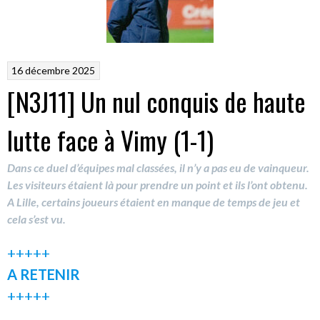
16 décembre 2025
[N3J11] Un nul conquis de haute
lutte face à Vimy (1-1)
Dans ce duel d’équipes mal classées, il n’y a pas eu de vainqueur.
Les visiteurs étaient là pour prendre un point et ils l’ont obtenu.
A Lille, certains joueurs étaient en manque de temps de jeu et
cela s’est vu.
+++++
A RETENIR
+++++