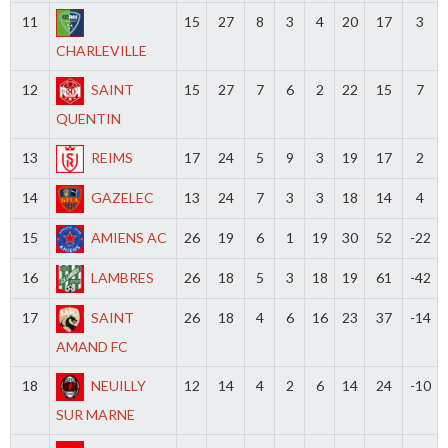
11
15
27
8
3
4
20
17
3
CHARLEVILLE
12
SAINT
15
27
7
6
2
22
15
7
QUENTIN
13
REIMS
17
24
5
9
3
19
17
2
14
GAZELEC
13
24
7
3
3
18
14
4
15
AMIENS AC
26
19
6
1
19
30
52
-22
16
LAMBRES
26
18
5
3
18
19
61
-42
17
SAINT
26
18
4
6
16
23
37
-14
AMAND FC
18
NEUILLY
12
14
4
2
6
14
24
-10
SUR MARNE