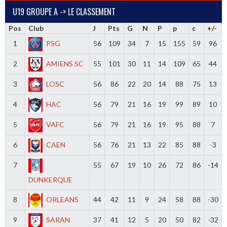
U19 GROUPE A -> LE CLASSEMENT
Pos
Club
J
Pts
G
N
P
p
c
+/-
1
PSG
56
109
34
7
15
155
59
96
2
AMIENS SC
55
101
30
11
14
109
65
44
3
LOSC
56
86
22
20
14
88
75
13
4
HAC
56
79
21
16
19
99
89
10
5
VAFC
56
79
21
16
19
95
88
7
6
CAEN
56
76
21
13
22
85
88
-3
7
55
67
19
10
26
72
86
-14
DUNKERQUE
8
ORLEANS
44
42
11
9
24
58
88
-30
9
SARAN
37
41
12
5
20
50
82
-32