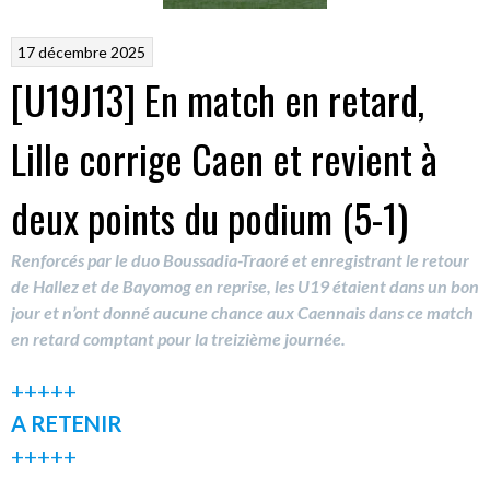
17 décembre 2025
[U19J13] En match en retard,
Lille corrige Caen et revient à
deux points du podium (5-1)
Renforcés par le duo Boussadia-Traoré et enregistrant le retour
de Hallez et de Bayomog en reprise, les U19 étaient dans un bon
jour et n’ont donné aucune chance aux Caennais dans ce match
en retard comptant pour la treizième journée.
+++++
A RETENIR
+++++