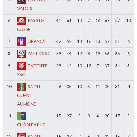
VALOIS
6
PAYS DE
41
61
18
7
16
67
57
10
CASSEL
7
DRANCY
42
55
13
16
13
57
51
6
8
AMIENS SC
39
44
12
8
19
56
65
-9
9
ENTENTE
29
42
10
12
7
37
34
3
SSG
10
SAINT
26
35
10
5
11
30
31
-1
OUEN L
AUMONE
11
15
27
8
3
4
20
17
3
CHARLEVILLE
12
SAINT
15
27
7
6
2
22
15
7