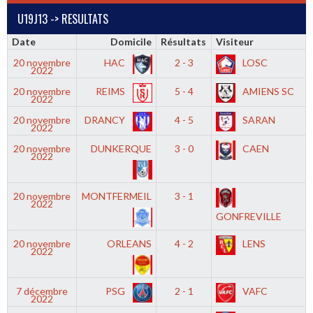
U19J13 -> RESULTATS
Date
Domicile
Résultats
Visiteur
20 novembre
HAC
2 - 3
LOSC
2022
20 novembre
REIMS
5 - 4
AMIENS SC
2022
20 novembre
DRANCY
4 - 5
SARAN
2022
20 novembre
DUNKERQUE
3 - 0
CAEN
2022
20 novembre
MONTFERMEIL
3 - 1
2022
GONFREVILLE
20 novembre
ORLEANS
4 - 2
LENS
2022
7 décembre
PSG
2 - 1
VAFC
2022