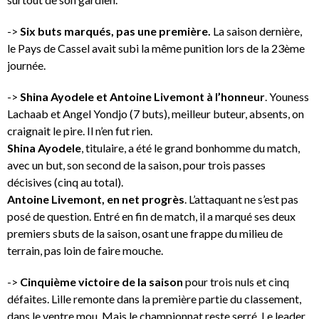
->
Six buts marqués, pas une première.
La saison dernière,
le Pays de Cassel avait subi la même punition lors de la 23ème
journée.
->
Shina Ayodele et Antoine Livemont à l’honneur
. Youness
Lachaab et Angel Yondjo (7 buts), meilleur buteur, absents, on
craignait le pire. Il n’en fut rien.
Shina Ayodele
, titulaire, a été le grand bonhomme du match,
avec un but, son second de la saison, pour trois passes
décisives (cinq au total).
Antoine Livemont, en net progrès
. L’attaquant ne s’est pas
posé de question. Entré en fin de match, il a marqué ses deux
premiers sbuts de la saison, osant une frappe du milieu de
terrain, pas loin de faire mouche.
->
Cinquième victoire de la saison
pour trois nuls et cinq
défaites. Lille remonte dans la première partie du classement,
dans le ventre mou. Mais le championnat reste serré. Le leader,