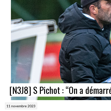
[N3J8] S Pichot : “On a démarr
11 novembre 2023