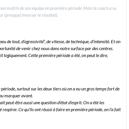
le non match de son équipe en première période. Mais le coach a su
 (presque) inverser le résultat).
de tout, d’agressivité”, de vitesse, de technique, d’intensité. Et on
pportunité de venir chez nous dans notre surface par des centres.
it logiquement. Cette première période a été, on peut le dire,
ériode, surtout sur les deux tiers où on a eu un gros temps fort de
t pu marquer avant.
it peut-être aussi une question d’état d’esprit. On a été les
respirer. Ce qu’ils ont réussi à faire en première période, on l’a fait