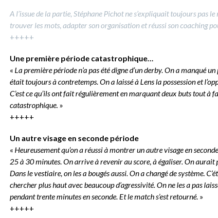
A l’issue de la partie, Stéphane Pichot ne s’expliquait toujours pas 
trouver les mots, adapter son organisation et réussi son coaching pour
+++++
Une première période catastrophique…
«
La première période n’a pas été digne d’un derby. On a manqué un peu 
était toujours à contretemps. On a laissé à Lens la possession et l’o
C’est ce qu’ils ont fait régulièrement en marquant deux buts tout à fa
catastrophique.
»
+++++
Un autre visage en seconde période
«
Heureusement qu’on a réussi à montrer un autre visage en seconde p
25 à 30 minutes. On arrive à revenir au score, à égaliser. On aurai
Dans le vestiaire, on les a bougés aussi. On a changé de système. C’éta
chercher plus haut avec beaucoup d’agressivité. On ne les a pas laissé 
pendant trente minutes en seconde. Et le match s’est retourné.
»
+++++