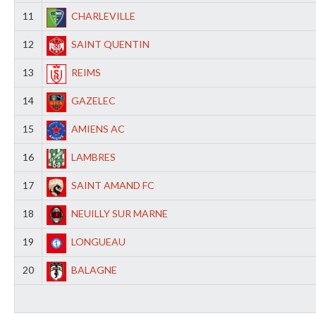
11
CHARLEVILLE
12
SAINT QUENTIN
13
REIMS
14
GAZELEC
15
AMIENS AC
16
LAMBRES
17
SAINT AMAND FC
18
NEUILLY SUR MARNE
19
LONGUEAU
20
BALAGNE