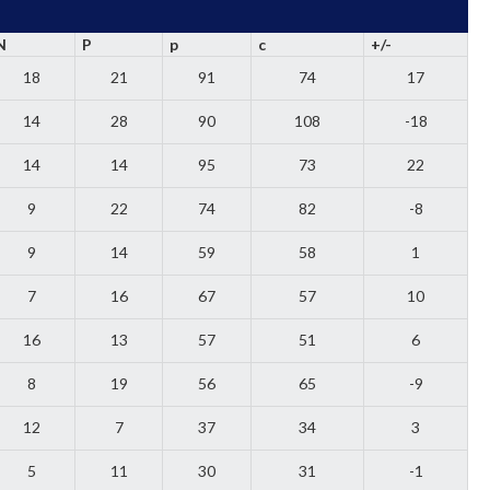
N
P
p
c
+/-
18
21
91
74
17
14
28
90
108
-18
14
14
95
73
22
9
22
74
82
-8
9
14
59
58
1
7
16
67
57
10
16
13
57
51
6
8
19
56
65
-9
12
7
37
34
3
5
11
30
31
-1