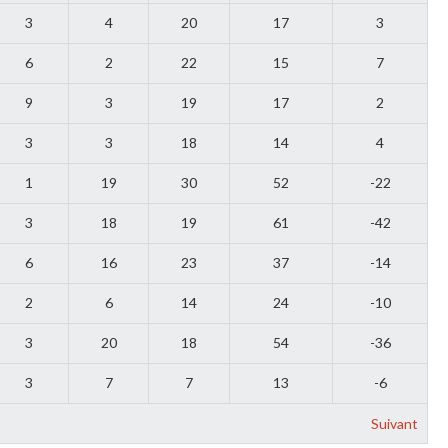
3
4
20
17
3
6
2
22
15
7
9
3
19
17
2
3
3
18
14
4
1
19
30
52
-22
3
18
19
61
-42
6
16
23
37
-14
2
6
14
24
-10
3
20
18
54
-36
3
7
7
13
-6
Suivant