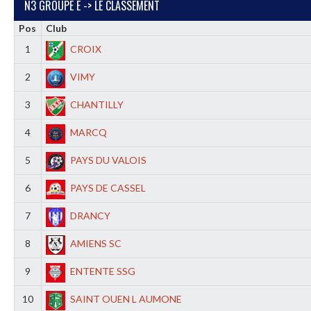
N3 GROUPE E -> LE CLASSEMENT
Pos
Club
1
CROIX
2
VIMY
3
CHANTILLY
4
MARCQ
5
PAYS DU VALOIS
6
PAYS DE CASSEL
7
DRANCY
8
AMIENS SC
9
ENTENTE SSG
10
SAINT OUEN L AUMONE