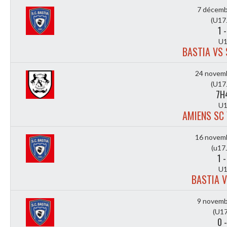
7 décemb
(U17
1
U1
BASTIA VS 
24 novem
(U17
7H
U1
AMIENS SC 
16 novem
(u17
1
U1
BASTIA V
9 novemb
(U17
0