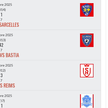
re 2025
J14)
-
1
7
SARCELLES
bre 2025
J13)
42
7
VS BASTIA
bre 2025
J12)
-
3
7
S REIMS
re 2025
J7)
-
1