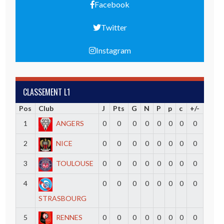
Facebook
Twitter
Instagram
CLASSEMENT L1
Pos
Club
J
Pts
G
N
P
p
c
+/-
1
ANGERS
0
0
0
0
0
0
0
0
2
NICE
0
0
0
0
0
0
0
0
3
TOULOUSE
0
0
0
0
0
0
0
0
4
0
0
0
0
0
0
0
0
STRASBOURG
5
RENNES
0
0
0
0
0
0
0
0