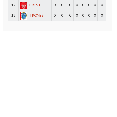
17
BREST
0
0
0
0
0
0
0
0
18
TROYES
0
0
0
0
0
0
0
0