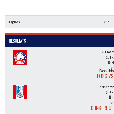
Ligues
U17
RÉSULTATS
31 mar
(U17
15H
U1
Decathlo
LOSC VS
7 décemb
(U17
0
U1
DUNKERQUE