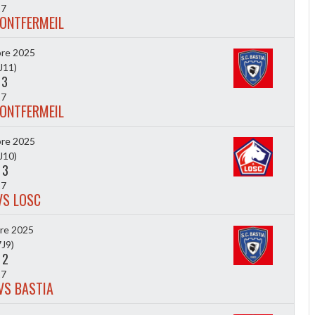
7
MONTFERMEIL
re 2025
J11)
-
3
7
MONTFERMEIL
re 2025
J10)
-
3
7
VS LOSC
re 2025
J9)
-
2
7
VS BASTIA