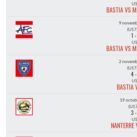
U1
BASTIA VS 
9 novemb
(U17
1
U1
BASTIA VS 
2 novemb
(U17
4
U1
BASTIA 
19 octob
(U17
3
U1
NANTERRE 