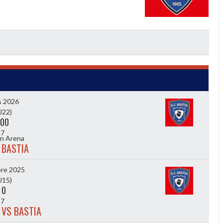
s 2026
J22)
00
7
n Arena
 BASTIA
re 2025
J15)
-
0
7
 VS BASTIA