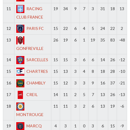
11
RACING
19
34
9
7
3
31
18
13
CLUB FRANCE
12
PARIS FC
15
22
6
4
5
24
22
2
13
26
19
6
1
19
35
83
-48
GONFREVILLE
14
SARCELLES
15
15
3
6
6
14
26
-12
15
CHARTRES
15
13
3
4
8
18
28
-10
16
CHAMBLY
15
12
3
3
9
16
37
-21
17
CREIL
14
11
2
5
7
13
26
-13
18
11
11
3
2
6
13
19
-6
MONTROUGE
19
MARCQ
4
3
1
0
3
6
15
-9