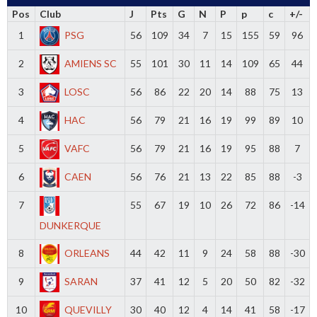
Pos
Club
J
Pts
G
N
P
p
c
+/-
1
PSG
56
109
34
7
15
155
59
96
2
AMIENS SC
55
101
30
11
14
109
65
44
3
LOSC
56
86
22
20
14
88
75
13
4
HAC
56
79
21
16
19
99
89
10
5
VAFC
56
79
21
16
19
95
88
7
6
CAEN
56
76
21
13
22
85
88
-3
7
55
67
19
10
26
72
86
-14
DUNKERQUE
8
ORLEANS
44
42
11
9
24
58
88
-30
9
SARAN
37
41
12
5
20
50
82
-32
10
QUEVILLY
30
40
12
4
14
41
58
-17