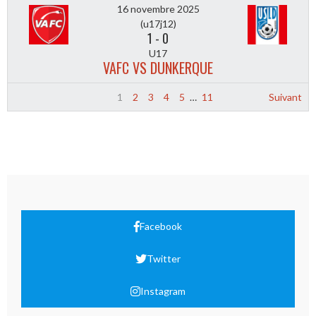
16 novembre 2025
(u17j12)
1
-
0
U17
VAFC VS DUNKERQUE
1
2
3
4
5
…
11
Suivant
Facebook
Twitter
Instagram