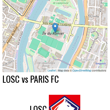
Leaflet
| Map data ©
OpenStreetMap
contributors
LOSC vs PARIS FC
LOSC