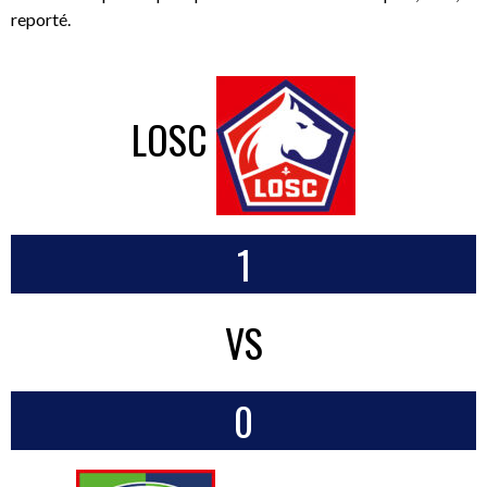
reporté.
LOSC
1
VS
0