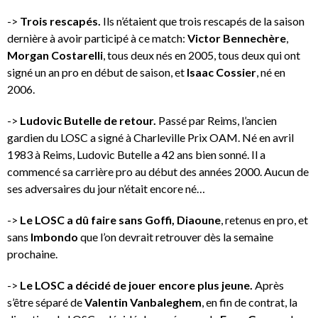
->
Trois rescapés.
Ils n’étaient que trois rescapés de la saison
dernière à avoir participé à ce match:
Victor Bennechère
,
Morgan Costarelli
, tous deux nés en 2005, tous deux qui ont
signé un an pro en début de saison, et
Isaac Cossier
, né en
2006.
->
Ludovic Butelle de retour.
Passé par Reims, l’ancien
gardien du LOSC a signé à Charleville Prix OAM. Né en avril
1983 à Reims, Ludovic Butelle a 42 ans bien sonné. Il a
commencé sa carrière pro au début des années 2000. Aucun de
ses adversaires du jour n’était encore né…
->
Le LOSC a dû faire sans Goffi, Diaoune
, retenus en pro, et
sans
Imbondo
que l’on devrait retrouver dès la semaine
prochaine.
->
Le LOSC a décidé de jouer encore plus jeune.
Après
s’être séparé de
Valentin Vanbaleghem
, en fin de contrat, la