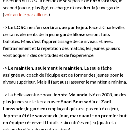
direction du LOSC a décidé de se séparer de
Enzo Grasso
, le
second joueur, plus âgé, en charge d’encadrer la jeune garde
(
voir article par ailleurs
).
->
Le LOSC ne s’en sortira que par le jeu
. Face à Charleville,
certains éléments de la jeune garde lilloise se sont faits
ballotés. Mais c’est l’apprentissage de ce niveau. Et avec
l’entraînement et la répétition des matchs, les jeunes joueurs
vont acquérir des certitudes et de l’expérience.
->
Le maintien, seulement le maintien.
La seule tâche
assignée au coach de l’équipe est de former des jeunes pour le
niveau supérieur. Mais il faut aussi assurer le maintien a minima.
-> La belle aventure pour
Jephte Malanda
. Né en 2008, un des
plus jeunes sur le terrain avec
Saad Boussadia
et
Zadi
Lanssade
(le gardien remplaçant qui n’est pas entré en jeu),
Jephte a été le sauveur du jour, marquant son premier but
en équipe réserve
. Il totalise six entrées en jeu (quatre la
saison dernière, deux cette saison).