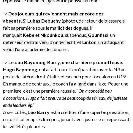
repousse le ballon et Djaraoui le pousse au fond.
->
Des joueurs qui reviennent mais encore des
absents.
Si
Lukas Debuchy
(photo), de retour de blessure a
fait sa première sous le maillot des dogues, il
manquait
Kebe
et
Nkounkou
, suspendus,
Gounfissi
, un
défenseur central venu d’Anderlecht, et
Linton
, un attaquant
venu d’une académie de Londres.
->
Le duo Bayomog-Barry, une charnière prometteuse.
Hugo Bayomog
, qui a fait toute la préparation avec la N3 an
poste de latéral droit, était redescendu pour l’occaion en U19.
En manque de centraux, le coach l’a aligné dans l’axe. Pouer une
première, c’est une première réussie. “
On a concédé peu
d’occasions. Hugo a fait preuve de beaucoup de sérieux, de justesse
et de leadership
.”
A ses côtés,
Léo Barry
est à créditer d’une superbe prestation,
en particulier après le repos, jouant avec justesse et repoussant
les vélléités picardes.