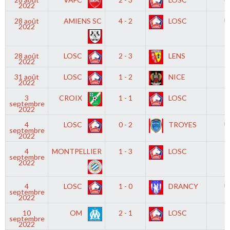
2022
28 août
AMIENS SC
4 - 2
LOSC
U
2022
28 août
LOSC
2 - 3
LENS
2022
31 août
LOSC
1 - 2
NICE
2022
3
CROIX
1 - 1
LOSC
septembre
2022
4
LOSC
0 - 2
TROYES
U
septembre
2022
4
MONTPELLIER
1 - 3
LOSC
septembre
2022
4
LOSC
1 - 0
DRANCY
U
septembre
2022
10
OM
2 - 1
LOSC
septembre
2022