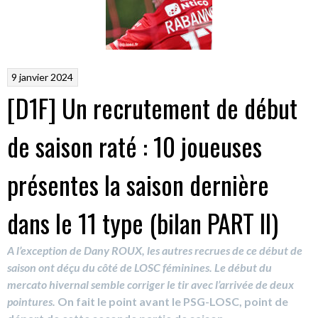
9 janvier 2024
[D1F] Un recrutement de début
de saison raté : 10 joueuses
présentes la saison dernière
dans le 11 type (bilan PART II)
A l’exception de Dany ROUX, les autres recrues de ce début de
saison ont déçu du côté de LOSC féminines. Le début du
mercato hivernal semble corriger le tir avec l’arrivée de deux
pointures.
On fait le point avant le PSG-LOSC, point de