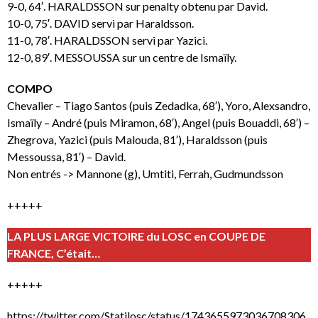
9-0, 64′. HARALDSSON sur penalty obtenu par David.
10-0, 75′. DAVID servi par Haraldsson.
11-0, 78′. HARALDSSON servi par Yazici.
12-0, 89′. MESSOUSSA sur un centre de Ismaïly.
COMPO
Chevalier – Tiago Santos (puis Zedadka, 68′), Yoro, Alexsandro,
Ismaïly – André (puis Miramon, 68′), Angel (puis Bouaddi, 68′) –
Zhegrova, Yazici (puis Malouda, 81′), Haraldsson (puis
Messoussa, 81′) – David.
Non entrés -> Mannone (g), Umtiti, Ferrah, Gudmundsson
+++++
LA PLUS LARGE VICTOIRE du LOSC en COUPE DE
FRANCE, C’était…
+++++
https://twitter.com/Statilosc/status/1743655973036708306