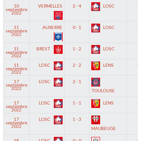
10
VERMELLES
2 - 4
LOSC
U
septembre
2022
11
AUXERRE
0 - 1
LOSC
U
septembre
2022
11
BREST
1 - 2
LOSC
D
septembre
2022
11
LOSC
2 - 2
LENS
U
septembre
2022
17
LOSC
2 - 1
septembre
2022
TOULOUSE
17
LOSC
1 - 1
LENS
U
septembre
2022
17
LOSC
1 - 3
septembre
2022
MAUBEUGE
18
LOSC
0 - 0
U