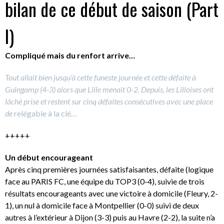
bilan de ce début de saison (Part
I)
Compliqué mais du renfort arrive…
Tout allait bien jusqu’à cette funeste journée et cette défaite à
Guingamp (4-3) alors que Lille menait 0-2. Depuis, les Lilloises ont
lâché prise et restent sur cinq défaites consécutives avec une place
de
relégable à la clé
…
+++++
Un début encourageant
Après cinq premières journées satisfaisantes, défaite (logique
face au PARIS FC, une équipe du TOP3 (0-4), suivie de trois
résultats encourageants avec une victoire à domicile (Fleury, 2-
1), un nul à domicile face à Montpellier (0-0) suivi de deux
autres à l’extérieur à Dijon (3-3) puis au Havre (2-2), la suite n’a