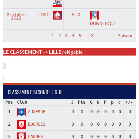
2 octobre
LOSC
5 - 0
U
2022
DUNKERQUE
1
2
3
4
5
…
13
Suivant
LE CLASSEMENT -> LILLE
relégable
CLASSEMENT SECONDE LIGUE
Pos
Club
J
Pts
G
N
P
p
c
+/-
1
AUXERRE
0
0
0
0
0
0
0
0
2
BOURGES
0
0
0
0
0
0
0
0
3
CANNES
0
0
0
0
0
0
0
0