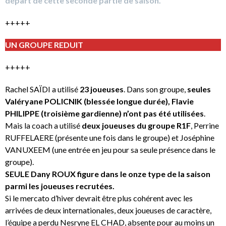
départ de cette seconde partie de saison.
+++++
UN GROUPE REDUIT
+++++
Rachel SAÏDI a utilisé
23 joueuses
. Dans son groupe,
seules
Valéryane POLICNIK (blessée longue durée), Flavie
PHILIPPE (troisième gardienne) n’ont pas été utilisées
.
Mais la coach a utilisé
deux joueuses du groupe R1F
, Perrine
RUFFELAERE (présente une fois dans le groupe) et Joséphine
VANUXEEM (une entrée en jeu pour sa seule présence dans le
groupe).
SEULE Dany ROUX figure dans le onze type de la saison
parmi les joueuses recrutées.
Si le mercato d’hiver devrait être plus cohérent avec les
arrivées de deux internationales, deux joueuses de caractère,
l’équipe a perdu Nesryne EL CHAD, absente pour au moins un