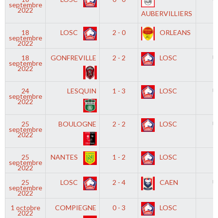
septembre
2022
AUBERVILLIERS
18
LOSC
2 - 0
ORLEANS
D
septembre
2022
18
GONFREVILLE
2 - 2
LOSC
U
septembre
2022
24
LESQUIN
1 - 3
LOSC
U
septembre
2022
25
BOULOGNE
2 - 2
LOSC
U
septembre
2022
25
NANTES
1 - 2
LOSC
D
septembre
2022
25
LOSC
2 - 4
CAEN
U
septembre
2022
1 octobre
COMPIEGNE
0 - 3
LOSC
2022