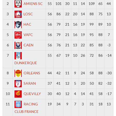
2
AMIENS SC
55
101
30
11
14
109
65
44
3
LOSC
56
86
22
20
14
88
75
13
4
HAC
56
79
21
16
19
99
89
10
5
VAFC
56
79
21
16
19
95
88
7
6
CAEN
56
76
21
13
22
85
88
-3
7
55
67
19
10
26
72
86
-14
DUNKERQUE
8
ORLEANS
44
42
11
9
24
58
88
-30
9
SARAN
37
41
12
5
20
50
82
-32
10
QUEVILLY
30
40
12
4
14
41
58
-17
11
RACING
19
34
9
7
3
31
18
13
CLUB FRANCE