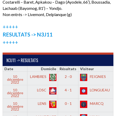
Costarelli – Baret, Apkakou – Dago (Ayodele, 66′), Boussadia,
Lachaab (Bayomog, 81′) – Yondjo.
Non entrés -> Livemont, Delplanque (g)
+++++
RESULTATS -> N3J11
+++++
N3J11 -> RESULTATS
Date
Domicile
Résultats
Visiteur
10
LAMBRES
2 - 0
FEIGNIES
décembre
2022
10
LOSC
4 - 1
LONGUEAU
décembre
2022
10
LENS
0 - 1
MARCQ
décembre
2022