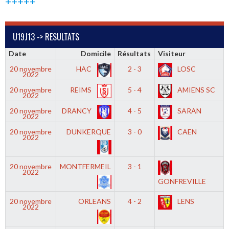
+++++
U19J13 -> RESULTATS
Date
Domicile
Résultats
Visiteur
20 novembre
HAC
2 - 3
LOSC
2022
20 novembre
REIMS
5 - 4
AMIENS SC
2022
20 novembre
DRANCY
4 - 5
SARAN
2022
20 novembre
DUNKERQUE
3 - 0
CAEN
2022
20 novembre
MONTFERMEIL
3 - 1
2022
GONFREVILLE
20 novembre
ORLEANS
4 - 2
LENS
2022