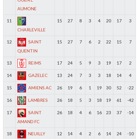
AUMONE
11
15
27
8
3
4
20
17
3
CHARLEVILLE
12
SAINT
15
27
7
6
2
22
15
7
QUENTIN
13
REIMS
17
24
5
9
3
19
17
2
14
GAZELEC
13
24
7
3
3
18
14
4
15
AMIENS AC
26
19
6
1
19
30
52
-22
16
LAMBRES
26
18
5
3
18
19
61
-42
17
SAINT
26
18
4
6
16
23
37
-14
AMAND FC
18
NEUILLY
12
14
4
2
6
14
24
-10