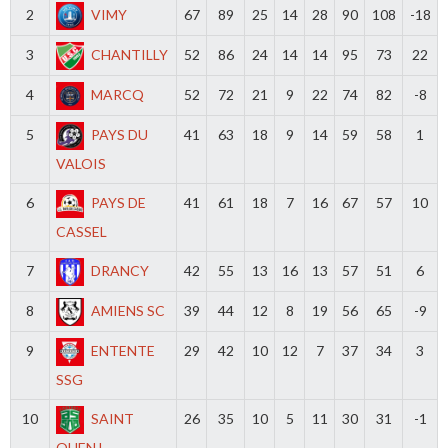
2
VIMY
67
89
25
14
28
90
108
-18
3
CHANTILLY
52
86
24
14
14
95
73
22
4
MARCQ
52
72
21
9
22
74
82
-8
5
PAYS DU
41
63
18
9
14
59
58
1
VALOIS
6
PAYS DE
41
61
18
7
16
67
57
10
CASSEL
7
DRANCY
42
55
13
16
13
57
51
6
8
AMIENS SC
39
44
12
8
19
56
65
-9
9
ENTENTE
29
42
10
12
7
37
34
3
SSG
10
SAINT
26
35
10
5
11
30
31
-1
OUEN L