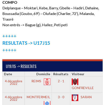
COMPO
Delplanque – Moktari, Kebe, Barry, Gbelle – Hadiri, Dehaine,
Boussadia (Goubo, 69′) – Olufade (Charlier, 72′), Malanda,
Traoré
Non entrés -> Bague (g), Hallez, Peti peti
+++++
RESULTATS -> U17J15
+++++
U19J15 -> RESULTATS
Date
Domicile
Résultats
Visiteur
4 décembre
REIMS
2 - 1
2022
GONFREVILLE
4 décembre
MONTFERMEIL
3 - 0
SARAN
2022