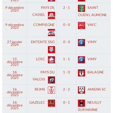
9 décembre
PAYS DE
2 - 1
SAINT
2023
CASSEL
OUEN L AUMONE
9 décembre
COMPIEGNE
0 - 0
VAFC
2023
27 janvier
ENTENTE SSG
0 - 0
VIMY
2024
13
LOSC
1 - 1
VIMY
décembre
2025
16
PAYS DU
1 - 0
BALAGNE
décembre
2025
VALOIS
16
REIMS
2 - 2
AMIENS SC
décembre
2025
16
GAZELEC
0 - 1
NEUILLY
décembre
2025
SUR MARNE