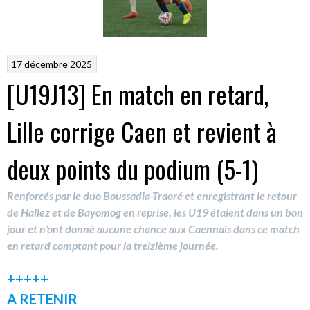
17 décembre 2025
[U19J13] En match en retard,
Lille corrige Caen et revient à
deux points du podium (5-1)
Renforcés par le duo Boussadia-Traoré et enregistrant le retour
de Hallez et de Bayomog en reprise, les U19 étaient dans un bon
jour et n’ont donné aucune chance aux Caennais dans ce match
en retard comptant pour la treizième journée.
+++++
A RETENIR