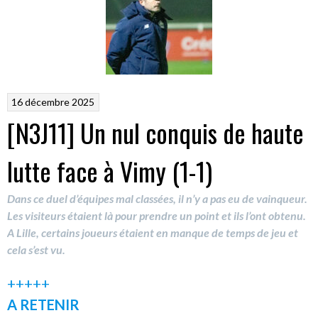
16 décembre 2025
[N3J11] Un nul conquis de haute
lutte face à Vimy (1-1)
Dans ce duel d’équipes mal classées, il n’y a pas eu de vainqueur.
Les visiteurs étaient là pour prendre un point et ils l’ont obtenu.
A Lille, certains joueurs étaient en manque de temps de jeu et
cela s’est vu.
+++++
A RETENIR