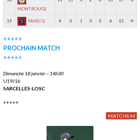
MONTROUGE
19
MARCQ
4
3
1
0
3
6
15
-9
+++++
PROCHAIN MATCH
+++++
Dimanche 18 janvier – 14h30
U19J16
SARCELLES-LOSC
+++++
MATCHS M