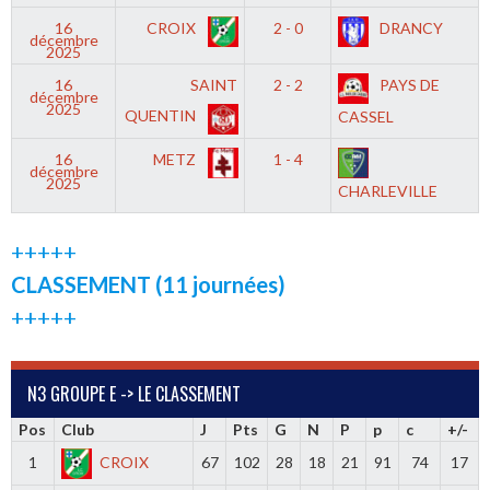
16
CROIX
2 - 0
DRANCY
décembre
2025
16
SAINT
2 - 2
PAYS DE
décembre
2025
QUENTIN
CASSEL
16
METZ
1 - 4
décembre
2025
CHARLEVILLE
+++++
CLASSEMENT (11 journées)
+++++
N3 GROUPE E -> LE CLASSEMENT
Pos
Club
J
Pts
G
N
P
p
c
+/-
1
CROIX
67
102
28
18
21
91
74
17