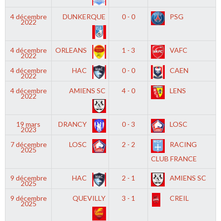
4 décembre
DUNKERQUE
0 - 0
PSG
2022
4 décembre
ORLEANS
1 - 3
VAFC
2022
4 décembre
HAC
0 - 0
CAEN
2022
4 décembre
AMIENS SC
4 - 0
LENS
2022
19 mars
DRANCY
0 - 3
LOSC
2023
7 décembre
LOSC
2 - 2
RACING
2025
CLUB FRANCE
9 décembre
HAC
2 - 1
AMIENS SC
2025
9 décembre
QUEVILLY
3 - 1
CREIL
2025