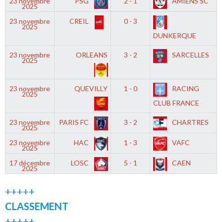
23 novembre
PSG
2 - 1
AMIENS SC
2025
23 novembre
CREIL
0 - 3
2025
DUNKERQUE
23 novembre
ORLEANS
3 - 2
SARCELLES
2025
23 novembre
QUEVILLY
1 - 0
RACING
2025
CLUB FRANCE
23 novembre
PARIS FC
3 - 2
CHARTRES
2025
23 novembre
HAC
1 - 3
VAFC
2025
17 décembre
LOSC
5 - 1
CAEN
2025
+++++
CLASSEMENT
+++++