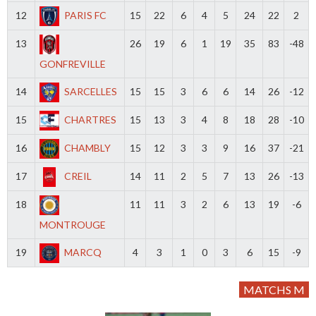
12
PARIS FC
15
22
6
4
5
24
22
2
13
26
19
6
1
19
35
83
-48
GONFREVILLE
14
SARCELLES
15
15
3
6
6
14
26
-12
15
CHARTRES
15
13
3
4
8
18
28
-10
16
CHAMBLY
15
12
3
3
9
16
37
-21
17
CREIL
14
11
2
5
7
13
26
-13
18
11
11
3
2
6
13
19
-6
MONTROUGE
19
MARCQ
4
3
1
0
3
6
15
-9
MATCHS M