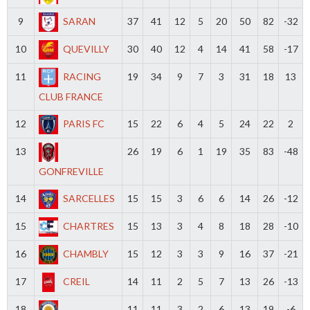
9
SARAN
37
41
12
5
20
50
82
-32
10
QUEVILLY
30
40
12
4
14
41
58
-17
11
RACING
19
34
9
7
3
31
18
13
CLUB FRANCE
12
PARIS FC
15
22
6
4
5
24
22
2
13
26
19
6
1
19
35
83
-48
GONFREVILLE
14
SARCELLES
15
15
3
6
6
14
26
-12
15
CHARTRES
15
13
3
4
8
18
28
-10
16
CHAMBLY
15
12
3
3
9
16
37
-21
17
CREIL
14
11
2
5
7
13
26
-13
18
11
11
3
2
6
13
19
-6