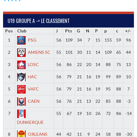
U19 GROUPE A -> LE CLASSEMENT
Pos
Club
J
Pts
G
N
P
p
c
+/-
1
PSG
56
109
34
7
15
155
59
96
2
AMIENS SC
55
101
30
11
14
109
65
44
3
LOSC
56
86
22
20
14
88
75
13
4
HAC
56
79
21
16
19
99
89
10
5
VAFC
56
79
21
16
19
95
88
7
6
CAEN
56
76
21
13
22
85
88
-3
7
55
67
19
10
26
72
86
-14
DUNKERQUE
8
ORLEANS
44
42
11
9
24
58
88
-30