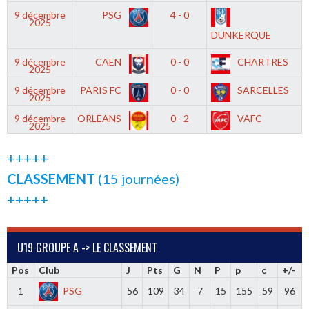
9 décembre
PSG
4 - 0
2025
DUNKERQUE
9 décembre
CAEN
0 - 0
CHARTRES
2025
9 décembre
PARIS FC
0 - 0
SARCELLES
2025
9 décembre
ORLEANS
0 - 2
VAFC
2025
+++++
CLASSEMENT
(15 journées)
+++++
U19 GROUPE A -> LE CLASSEMENT
Pos
Club
J
Pts
G
N
P
p
c
+/-
1
PSG
56
109
34
7
15
155
59
96