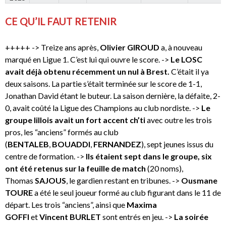
CE QU’IL FAUT RETENIR
+++++ -> Treize ans après,
Olivier GIROUD
a, à nouveau
marqué en Ligue 1. C’est lui qui ouvre le score. ->
Le LOSC
avait déjà obtenu récemment un nul à Brest.
C’était il ya
deux saisons. La partie s’était terminée sur le score de 1-1,
Jonathan David étant le buteur. La saison dernière, la défaite, 2-
0, avait coûté la Ligue des Champions au club nordiste. ->
Le
groupe lillois avait un fort accent ch’ti
avec outre les trois
pros, les “anciens” formés au club
(
BENTALEB
,
BOUADDI
,
FERNANDEZ
), sept jeunes issus du
centre de formation. ->
Ils étaient sept dans le groupe, six
ont été retenus sur la feuille de match
(20 noms),
Thomas
SAJOUS
, le gardien restant en tribunes. ->
Ousmane
TOURE
a été le seul joueur formé au club figurant dans le 11 de
départ. Les trois “anciens”, ainsi que
Maxima
GOFFI
et
Vincent BURLET
sont entrés en jeu. ->
La soirée