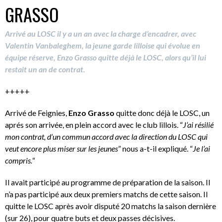
GRASSO
Arrivé au LOSC il y a un an avec la charge d’encadrer, avec
Valentin Vanbaleghem, la jeune garde lilloise qui évolue en
équipe réserve, Enzo Grasso quitte déjà le LOSC, alors qu’il lui
restait un an de contrat.
+++++
Arrivé de Feignies,
Enzo Grasso
quitte donc déjà le LOSC, un
aprés son arrivée, en plein accord avec le club lillois. “
J’ai résilié
mon contrat, d’un commun accord avec la direction du LOSC qui
veut encore plus miser sur les jeunes
” nous a-t-il expliqué. “
Je l’ai
compris.
“
Il avait participé au programme de préparation de la saison. Il
n’a pas participé aux deux premiers matchs de cette saison. Il
quitte le LOSC après avoir disputé 20 matchs la saison dernière
(sur 26), pour quatre buts et deux passes décisives.