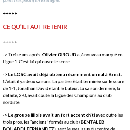
point très positif en Bretagne.
+++++
CE QU’IL FAUT RETENIR
+++++
-> Treize ans après,
Olivier GIROUD
a, à nouveau marqué en
Ligue 1. C’est lui qui ouvre le score.
->
Le LOSC avait déjà obtenu récemment un nul à Brest.
C’était il ya deux saisons. La partie s’était terminée sur le score
de 1-1, Jonathan David étant le buteur. La saison dernière, la
défaite, 2-0, avait coûté la Ligue des Champions au club
nordiste.
->
Le groupe lillois avait un fort accent ch’ti
avec outre les
trois pros, les “anciens” formés au club (
BENTALEB
,
BOUADDI
,
FERNANDEZ
), sept jeunes issus du centre de