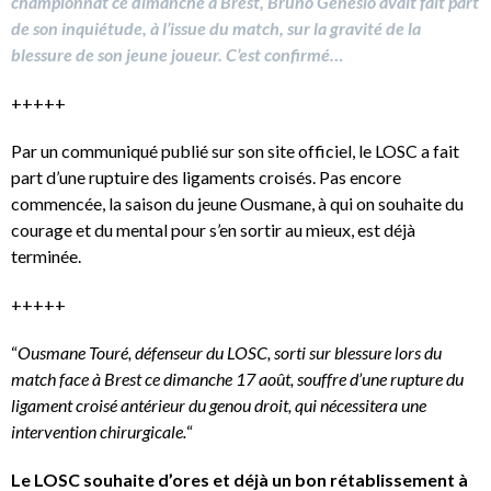
championnat ce dimanche à Brest, Bruno Génésio avait fait part
de son inquiétude, à l’issue du match, sur la gravité de la
blessure de son jeune joueur. C’est confirmé…
+++++
Par un communiqué publié sur son site officiel, le LOSC a fait
part d’une ruptuire des ligaments croisés. Pas encore
commencée, la saison du jeune Ousmane, à qui on souhaite du
courage et du mental pour s’en sortir au mieux, est déjà
terminée.
+++++
“
Ousmane Touré, défenseur du LOSC, sorti sur blessure lors du
match face à Brest ce dimanche 17 août, souffre d’une rupture du
ligament croisé antérieur du genou droit, qui nécessitera une
intervention chirurgicale.
“
Le LOSC souhaite d’ores et déjà un bon rétablissement à