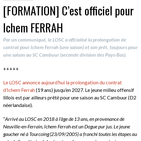
[FORMATION] C’est officiel pour
Ichem FERRAH
Par un communiqué, le LOSC a offcialisé la prolongation de
contrat pour Ichem Ferrah (une saison) et son prêt, toujours pour
une saison au SC Cambuur (seconde division des Pays-Bas).
+++++
Le LOSC annonce aujourd’hui la prolongation du contrat
d’Ichem Ferrah
(19 ans) jusqu’en 2027. Le jeune milieu offensif
lillois est par ailleurs prêté pour une saison au SC Cambuur (D2
néerlandaise).
“
Arrivé au LOSC en 2018 à l’âge de 13 ans, en provenance de
Neuville-en-Ferrain, Ichem Ferrah est un Dogue pur jus. Le jeune
gaucher né à Tourcoing (23/09/2005) a franchi toutes les étapes au