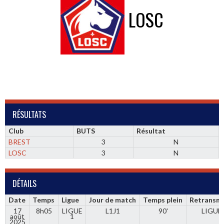
LOSC
RÉSULTATS
Club
BUTS
Résultat
BREST
3
N
LOSC
3
N
DÉTAILS
Date
Temps
Ligue
Jour de match
Temps plein
Retransmi
17
8h05
LIGUE
L1J1
90'
LIGUE
août
1
2025