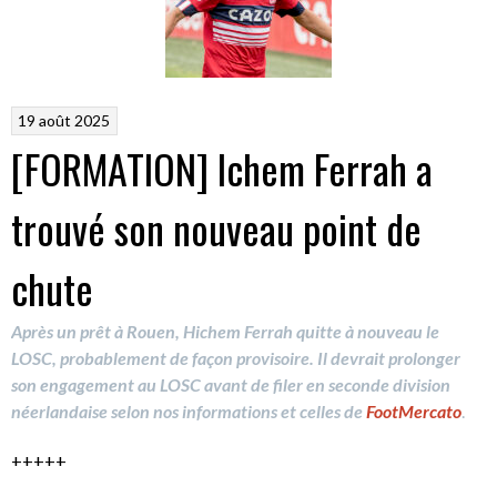
19 août 2025
[FORMATION] Ichem Ferrah a
trouvé son nouveau point de
chute
Après un prêt à Rouen, Hichem Ferrah quitte à nouveau le
LOSC, probablement de façon provisoire. Il devrait prolonger
son engagement au LOSC avant de filer en seconde division
néerlandaise selon nos informations
et celles de
FootMercato
.
+++++