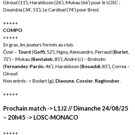
Giroud (11′), Haraldsson (26′), Mukau (66′) pour le LOSC ;
Doumbia (34′, 51′), Le Cardinal (74′) pour Brest
+++++
COMPO
+++++
En gras, les joueurs formés au club.
Özer –
Touré
(
Goffi
, 52′), Ngoy, Alexsandro, Perraud (
Burlet
,
72′) – Mukau (
Bentaleb
, 85′), André (c) – Broholm
(
Fernandez-Pardo
, 46′), Haraldsson (
Bouaddi
, 85′), Correa –
Giroud
Non entrés -> Bodart (g),
Diaoune
,
Cossier
,
Raghouber
.
+++++
Prochain match -> L1J2 // Dimanche 24/08/25
– 20h45 -> LOSC-MONACO
+++++