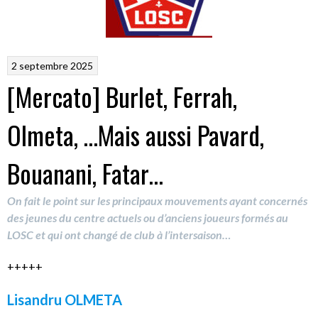
2 septembre 2025
[Mercato] Burlet, Ferrah,
Olmeta, …Mais aussi Pavard,
Bouanani, Fatar…
On fait le point sur les principaux mouvements ayant concernés
des jeunes du centre actuels ou d’anciens joueurs formés au
LOSC et qui ont changé de club à l’intersaison…
+++++
Lisandru OLMETA