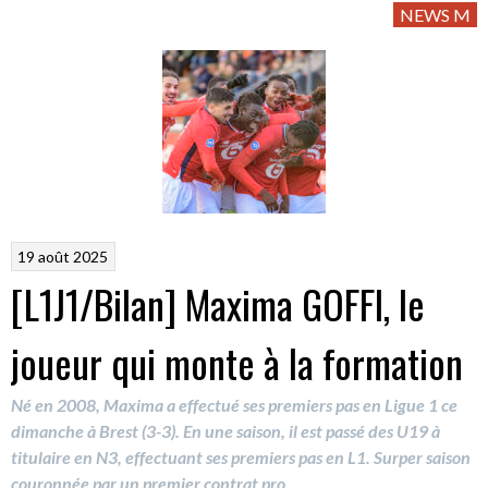
NEWS M
19 août 2025
[L1J1/Bilan] Maxima GOFFI, le
joueur qui monte à la formation
Né en 2008, Maxima a effectué ses premiers pas en Ligue 1 ce
dimanche à Brest (3-3). En une saison, il est passé des U19 à
titulaire en N3, effectuant ses premiers pas en L1. Surper saison
couronnée par un premier contrat pro…