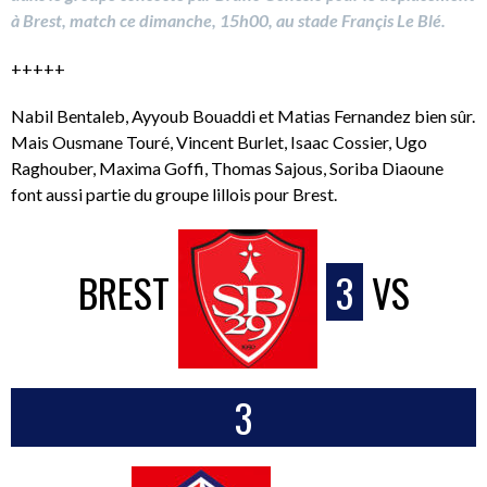
à Brest, match ce dimanche, 15h00, au stade Françis Le Blé.
+++++
Nabil Bentaleb, Ayyoub Bouaddi et Matias Fernandez bien sûr.
Mais Ousmane Touré, Vincent Burlet, Isaac Cossier, Ugo
Raghouber, Maxima Goffi, Thomas Sajous, Soriba Diaoune
font aussi partie du groupe lillois pour Brest.
BREST
3
VS
3