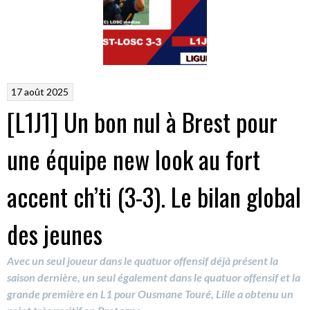
17 août 2025
[L1J1] Un bon nul à Brest pour
une équipe new look au fort
accent ch’ti (3-3). Le bilan global
des jeunes
Avec un seul joueur dans le quatuor offensif déjà présent la
saison dernière, un seul également dans le quatuor offensif et la
grande première en L1 pour Ousmane Touré, Lille a obtenu un