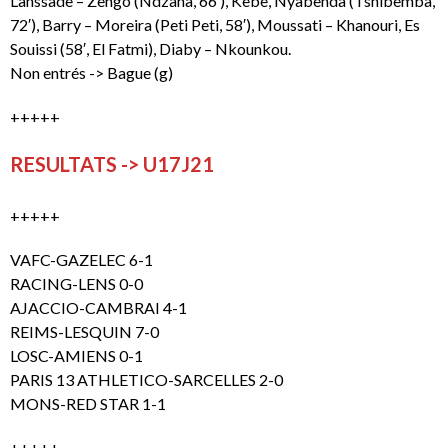
Lanssade – Zengo (Ndzana, 66′), Kebe, Nyabenda (Tshibemba,
72′), Barry – Moreira (Peti Peti, 58′), Moussati – Khanouri, Es
Souissi (58′, El Fatmi), Diaby – Nkounkou.
Non entrés -> Bague (g)
+++++
RESULTATS -> U17J21
+++++
VAFC-GAZELEC 6-1
RACING-LENS 0-0
AJACCIO-CAMBRAI 4-1
REIMS-LESQUIN 7-0
LOSC-AMIENS 0-1
PARIS 13 ATHLETICO-SARCELLES 2-0
MONS-RED STAR 1-1
+++++