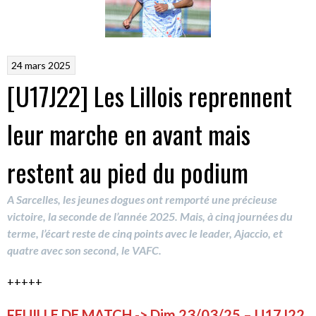
24 mars 2025
[U17J22] Les Lillois reprennent
leur marche en avant mais
restent au pied du podium
A Sarcelles, les jeunes dogues ont remporté une précieuse
victoire, la seconde de l’année 2025. Mais, à cinq journées du
terme, l’écart reste de cinq points avec le leader, Ajaccio, et
quatre avec son second, le VAFC.
+++++
FEUILLE DE MATCH -> Dim 23/03/25 – U17J22