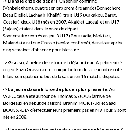
->
Dans le onze de départ
, Un senior confirmé
(Vanbaleghem), quatre seniors première année (Bonnechère,
Beau Djellel, Lachaab, Khalifi), trois U19 (Apkakou, Baret,
Cossier), deux U18 (nés en 2007, Akalé et Lucea), et un U17
(Sajous) étaient dans le onze de départ.
Sont ensuite rentrés en jeu, 3 U17 (Boussadia, Moktari,
Malanda) ainsi que Grasso (senior confirmé), de retour après
cinq semaines d’absence pour blessure.
->
Grasso, à peine de retour et déjà buteur
. A peine entré
en jeu, Enzo Grasso a été l’unique buteur de la rencontre côté
lillois, son quatrième but de la saison en 16 matchs disputés.
->
La jeune classe lilloise de plus en plus présente
. Au
VAFC, cela a été au tour de Thomas SAJOUS (arrivé de
Bordeaux en début de saison), Brahim MOKTARI et Saad
BOUSSADIA d’effectuer leurs premiers pas en N3. Tous 3 sont
nés en 2008.
->
Une confrontation entre deux anciens de Mouscron
. Si