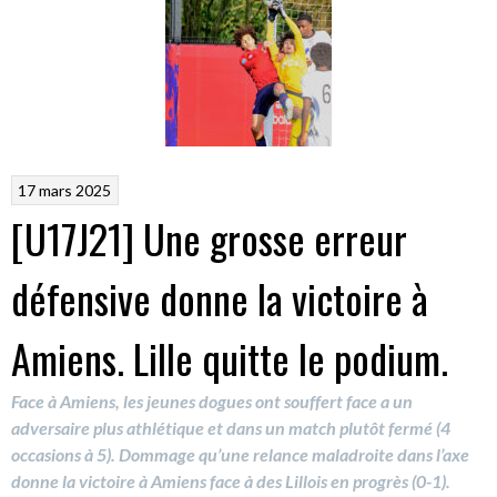
17 mars 2025
[U17J21] Une grosse erreur
défensive donne la victoire à
Amiens. Lille quitte le podium.
Face à Amiens, les jeunes dogues ont souffert face a un
adversaire plus athlétique et dans un match plutôt fermé (4
occasions à 5). Dommage qu’une relance maladroite dans l’axe
donne la victoire à Amiens face à des Lillois en progrès (0-1).