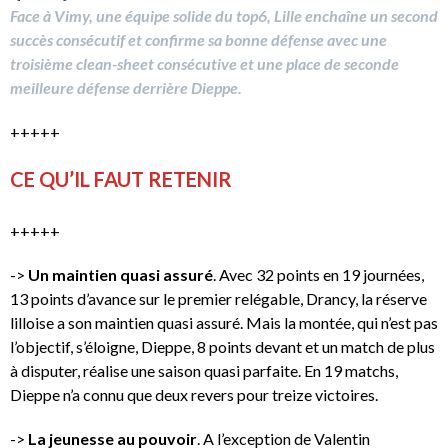
Face à Vimy, une équipe solide du top6, Lille enchaîne un second
succès consécutif et confirme sa bonne défense avec une
troisième clean-sheet consécutive et une place de seconde
meilleure défense derrière Dieppe.
+++++
CE QU’IL FAUT RETENIR
+++++
->
Un maintien quasi assuré
. Avec 32 points en 19 journées,
13 points d’avance sur le premier relégable, Drancy, la réserve
lilloise a son maintien quasi assuré. Mais la montée, qui n’est pas
l’objectif, s’éloigne, Dieppe, 8 points devant et un match de plus
à disputer, réalise une saison quasi parfaite. En 19 matchs,
Dieppe n’a connu que deux revers pour treize victoires.
->
La jeunesse au pouvoir
. A l’exception de Valentin