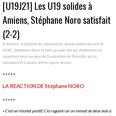
[U19J21] Les U19 solides à
Amiens, Stéphane Noro satisfait
(2-2)
A Amiens, troisième du classement, douze points devant le
LOSC, Stéphane Noro et sont groupe ont pu s’étalonner et
repartent avec un peu de frustration de Picardie, où ils
menaient 0-2 avant d’être repris. Bravo.
+++++
LA REACTION DE Stéphane NORO
+++++
«
C’est un résultat positif. C’es rageant car on menait de deux buts à