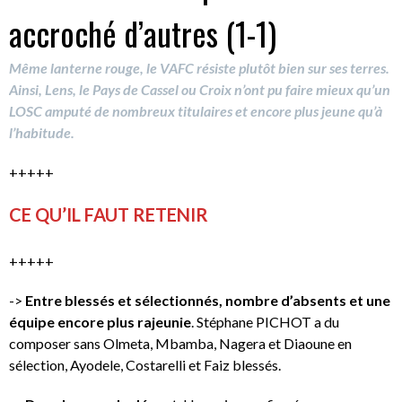
accroché d’autres (1-1)
Même lanterne rouge, le VAFC résiste plutôt bien sur ses terres.
Ainsi, Lens, le Pays de Cassel ou Croix n’ont pu faire mieux qu’un
LOSC amputé de nombreux titulaires et encore plus jeune qu’à
l’habitude.
+++++
CE QU’IL FAUT RETENIR
+++++
->
Entre blessés et sélectionnés, nombre d’absents et une
équipe encore plus rajeunie
. Stéphane PICHOT a du
composer sans Olmeta, Mbamba, Nagera et Diaoune en
sélection, Ayodele, Costarelli et Faiz blessés.