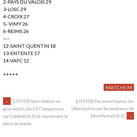
2-PAYS DU VALOIS 29
3-LOSC 29
4-CROIX 27
5- VIMY 26
6-REIMS 26
—–
12-SAINT QUENTIN 18
13-ENTENTE 17
14-VAFC 12
+++++
MATCHS M
←
[U17J19] Sans réaliser un
[U19J20] Pas assez tueurs, les
Lillois battus par les amateurs de
gros match, les U17 l’emportent
Montfermeil (0-1)
→
sur Cambrai (3-1) et reprennent la
place de leader