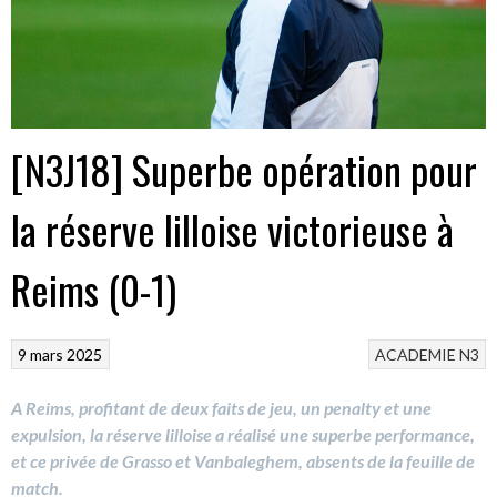
[N3J18] Superbe opération pour
la réserve lilloise victorieuse à
Reims (0-1)
9 mars 2025
ACADEMIE
N3
A Reims, profitant de deux faits de jeu, un penalty et une
expulsion, la réserve lilloise a réalisé une superbe performance,
et ce privée de Grasso et Vanbaleghem, absents de la feuille de
match.