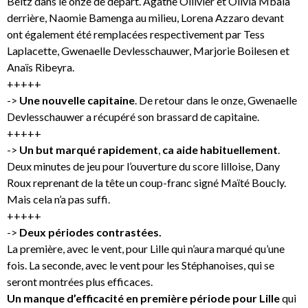
Beitz dans le onze de départ. Agathe Ollivier et Olivia Mbala
derrière, Naomie Bamenga au milieu, Lorena Azzaro devant
ont également été remplacées respectivement par Tess
Laplacette, Gwenaelle Devlesschauwer, Marjorie Boilesen et
Anaïs Ribeyra.
+++++
->
Une nouvelle capitaine
. De retour dans le onze, Gwenaelle
Devlesschauwer a récupéré son brassard de capitaine.
+++++
->
Un but marqué rapidement
,
ca aide habituellement
.
Deux minutes de jeu pour l’ouverture du score lilloise, Dany
Roux reprenant de la tête un coup-franc signé Maïté Boucly.
Mais cela n’a pas suffi.
+++++
->
Deux périodes contrastées.
La première, avec le vent, pour Lille qui n’aura marqué qu’une
fois. La seconde, avec le vent pour les Stéphanoises, qui se
seront montrées plus efficaces.
Un manque d’efficacité en première période pour Lille
qui