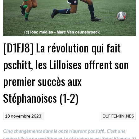
[D1FJ8] La révolution qui fait
pschitt, les Lilloises offrent son
premier succès aux
Stéphanoises (1-2)
18 novembre 2023
D1F
FEMININES
Cinq changements dans le onze n’auront pas suffi. C’est une
équipe lilloise en perdition qui a été vaincue par Saint Etienne. Si