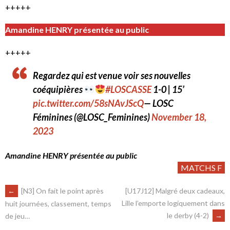
+++++
Amandine HENRY présentée au public
+++++
Regardez qui est venue voir ses nouvelles
coéquipières
#LOSCASSE
1-0 | 15’
pic.twitter.com/58sNAvJScQ
— LOSC
Féminines (@LOSC_Feminines)
November 18,
2023
Amandine HENRY présentée au public
MATCHS F
←
[N3] On fait le point après
[U17J12] Malgré deux cadeaux,
Lille l’emporte logiquement dans
huit journées, classement, temps
le derby (4-2)
→
de jeu…