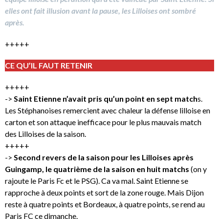
elles ont fait illusion avant la pause, les Lilloises ont sombré
après.
+++++
CE QU’IL FAUT RETENIR
+++++
->
Saint Etienne n’avait pris qu’un point en sept match
s.
Les Stéphanoises remercient avec chaleur la défense lilloise en
carton et son attaque inefficace pour le plus mauvais match
des Lilloises de la saison.
+++++
->
Second revers de la saison pour les Lilloises après
Guingamp, le quatrième de la saison en huit matchs
(on y
rajoute le Paris Fc et le PSG). Ca va mal. Saint Etienne se
rapproche à deux points et sort de la zone rouge. Mais Dijon
reste à quatre points et Bordeaux, à quatre points, se rend au
Paris FC ce dimanche.