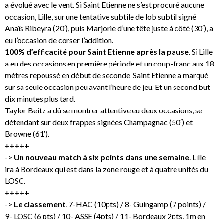
a évolué avec le vent. Si Saint Etienne ne s’est procuré aucune
occasion, Lille, sur une tentative subtile de lob subtil signé
Anaïs Ribeyra (20′), puis Marjorie d’une tête juste à côté (30′), a
eu l’occasion de corser l’addition.
100% d’efficacité pour Saint Etienne
après la pause
. Si Lille
a eu des occasions en première période et un coup-franc aux 18
mètres repoussé en début de seconde, Saint Etienne a marqué
sur sa seule occasion peu avant l’heure de jeu. Et un second but
dix minutes plus tard.
Taylor Beitz a dû se montrer attentive eu deux occasions, se
détendant sur deux frappes signées Champagnac (50′) et
Browne (61′).
+++++
->
Un nouveau match à six points dans une semaine
. Lille
ira à Bordeaux qui est dans la zone rouge et à quatre unités du
LOSC.
+++++
->
Le classement
. 7-HAC (10pts) / 8- Guingamp (7 points) /
9- LOSC (6 pts) / 10- ASSE (4pts) / 11- Bordeaux 2pts, 1m en