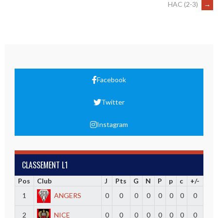
HAC (2-3)
→
Facebook
Twitter
Instagram
CLASSEMENT L1
Pos
Club
J
Pts
G
N
P
p
c
+/-
1
ANGERS
0
0
0
0
0
0
0
0
2
NICE
0
0
0
0
0
0
0
0