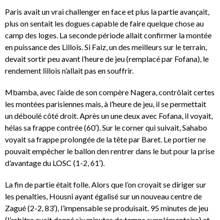
Paris avait un vrai challenger en face et plus la partie avançait,
plus on sentait les dogues capable de faire quelque chose au
camp des loges. La seconde période allait confirmer la montée
en puissance des Lillois. Si Faiz, un des meilleurs sur le terrain,
devait sortir peu avant l’heure de jeu (remplacé par Fofana), le
rendement lillois n’allait pas en souffrir.
Mbamba, avec l’aide de son compère Nagera, contrôlait certes
les montées parisiennes mais, à l’heure de jeu, il se permettait
un déboulé côté droit. Après un une deux avec Fofana, il voyait,
hélas sa frappe contrée (60′). Sur le corner qui suivait, Sahabo
voyait sa frappe prolongée de la tête par Baret. Le portier ne
pouvait empêcher le ballon den rentrer dans le but pour la prise
d’avantage du LOSC (1-2, 61′).
La fin de partie était folle. Alors que l’on croyait se diriger sur
les penalties, Housni ayant égalisé sur un nouveau centre de
Zagué (2-2, 83′), l’impensable se produisait. 95 minutes de jeu
(l’arbitre avait donné six minutes de temps supplémentaire) et