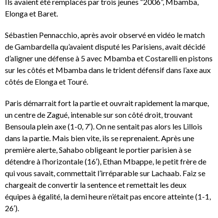
Ils avaient été remplacés par trois jeunes “2006”, Mbamba,
Elonga et Baret.
Sébastien Pennacchio, après avoir observé en vidéo le match
de Gambardella qu’avaient disputé les Parisiens, avait décidé
d’aligner une défense à 5 avec Mbamba et Costarelli en pistons
sur les côtés et Mbamba dans le trident défensif dans l’axe aux
côtés de Elonga et Touré.
Paris démarrait fort la partie et ouvrait rapidement la marque,
un centre de Zagué, intenable sur son côté droit, trouvant
Bensoula plein axe (1-0, 7′). On ne sentait pas alors les Lillois
dans la partie. Mais bien vite, ils se reprenaient. Après une
première alerte, Sahabo obligeant le portier parisien à se
détendre à l’horizontale (16′), Ethan Mbappe, le petit frère de
qui vous savait, commettait l’irréparable sur Lachaab. Faiz se
chargeait de convertir la sentence et remettait les deux
équipes à égalité, la demi heure n’était pas encore atteinte (1-1,
26′).