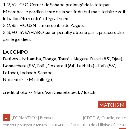
1-2, 62′. CSC. Corner de Sahabo prolongé de la tête par
Mbamba. Le gardien tente de la sortir du but mais l’arbitre voit
le ballon être rentré intégralement.
2-2, 85′. HOUSNI sur un centre de Zagué.
2-3, 90+5′. SAHABO sur un penalty obtenu par Djae accroché
par le gardien.
LA COMPO
Defives – Mbamba, Elonga, Touré – Nagera, Baret (85′, Djae),
Bonnechere (85′, Poli), Costarelli (64′, Lakhlifa) – Faïz (56′,
Fofana), Lachaab, Sahabo
Non entré -> Mistoihi (g),
crédit photo -> Marc Van Ceunebroeck / losc.fr
MATCHS M
←
[FORMATION] Premier
[CDF F16] Cruelle, cette
élimination des Lilloises face au
contrat pour pour Ichem FERRAH