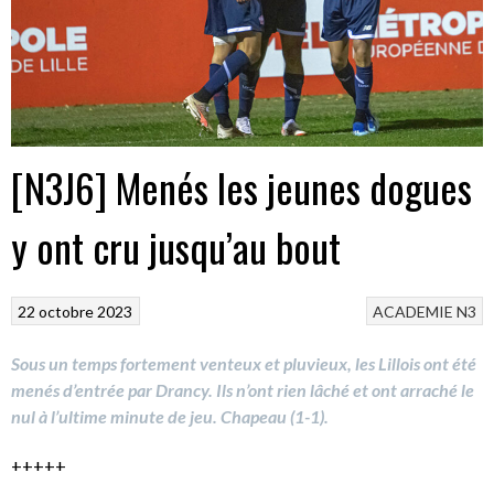
[N3J6] Menés les jeunes dogues
y ont cru jusqu’au bout
22 octobre 2023
ACADEMIE
N3
Sous un temps fortement venteux et pluvieux, les Lillois ont été
menés d’entrée par Drancy. Ils n’ont rien lâché et ont arraché le
nul à l’ultime minute de jeu. Chapeau (1-1).
+++++