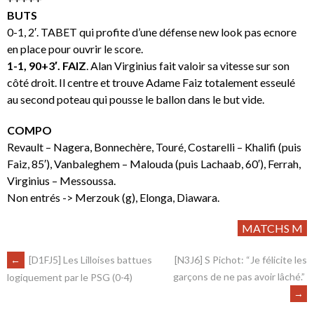
BUTS
0-1, 2′. TABET qui profite d’une défense new look pas ecnore
en place pour ouvrir le score.
1-1, 90+3′. FAIZ
. Alan Virginius fait valoir sa vitesse sur son
côté droit. Il centre et trouve Adame Faiz totalement esseulé
au second poteau qui pousse le ballon dans le but vide.
COMPO
Revault – Nagera, Bonnechère, Touré, Costarelli – Khalifi (puis
Faiz, 85′), Vanbaleghem – Malouda (puis Lachaab, 60′), Ferrah,
Virginius – Messoussa.
Non entrés -> Merzouk (g), Elonga, Diawara.
MATCHS M
←
[D1FJ5] Les Lilloises battues
[N3J6] S Pichot: “Je félicite les
garçons de ne pas avoir lâché.”
logiquement par le PSG (0-4)
→