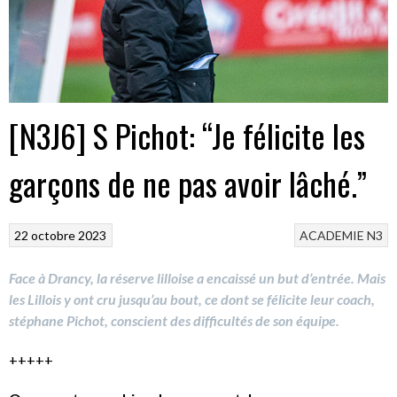
[N3J6] S Pichot: “Je félicite les
garçons de ne pas avoir lâché.”
22 octobre 2023
ACADEMIE
N3
Face à Drancy, la réserve lilloise a encaissé un but d’entrée. Mais
les Lillois y ont cru jusqu’au bout, ce dont se félicite leur coach,
stéphane Pichot, conscient des difficultés de son équipe.
+++++