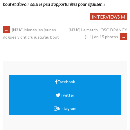
bout et d’avoir saisi le peu d’opportunités pour égaliser.
»
INTERVIEWS M
←
[N3J6] Menés les jeunes
[N3J6] Le match LOSC-DRANCY
(1-1) en 15 photos
→
dogues y ont cru jusqu’au bout
Facebook
Twitter
Instagram