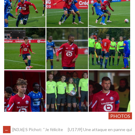
PHOTOS
←
[N3J6] S Pichot: “Je félicite
[U17J9] Une attaque en panne qui