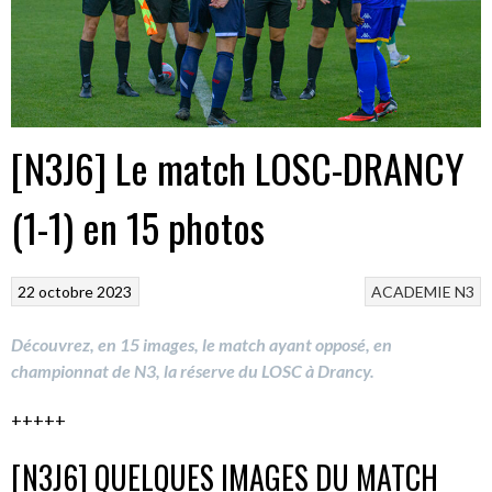
[N3J6] Le match LOSC-DRANCY
(1-1) en 15 photos
22 octobre 2023
ACADEMIE
N3
Découvrez, en 15 images, le match ayant opposé, en
championnat de N3, la réserve du LOSC à Drancy.
+++++
[N3J6] QUELQUES IMAGES DU MATCH