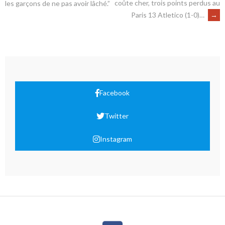
coûte cher, trois points perdus au
les garçons de ne pas avoir lâché.”
Paris 13 Atletico (1-0)…
→
Facebook
Twitter
Instagram