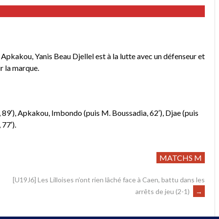
pkakou, Yanis Beau Djellel est à la lutte avec un défenseur et
r la marque.
 89′), Apkakou, Imbondo (puis M. Boussadia, 62′), Djae (puis
77′).
MATCHS M
[U19J6] Les Lilloises n’ont rien lâché face à Caen, battu dans les
arrêts de jeu (2-1)
→