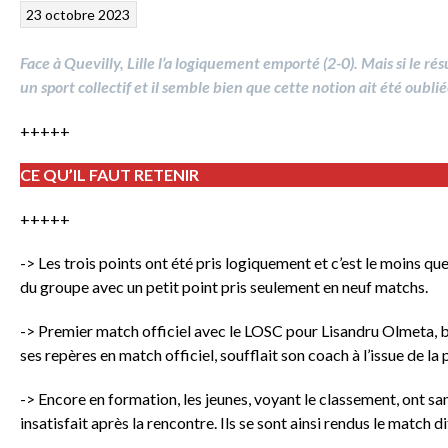
23 octobre 2023
Face à Quevilly, Lille l’a logiquement emporté (2-0). Mais si le résu
un sport collectif et il semble bien que cette notion ait été oublié
+++++
CE QU’IL FAUT RETENIR
+++++
-> Les trois points ont été pris logiquement et c’est le moins qu
du groupe avec un petit point pris seulement en neuf matchs.
-> Premier match officiel avec le LOSC pour Lisandru Olmeta, bl
ses repères en match officiel, soufflait son coach à l’issue de la 
-> Encore en formation, les jeunes, voyant le classement, ont sa
insatisfait après la rencontre. Ils se sont ainsi rendus le match di