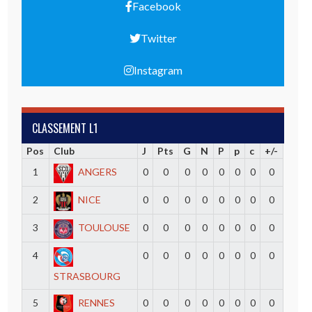
Facebook
Twitter
Instagram
CLASSEMENT L1
Pos
Club
J
Pts
G
N
P
p
c
+/-
1
ANGERS
0
0
0
0
0
0
0
0
2
NICE
0
0
0
0
0
0
0
0
3
TOULOUSE
0
0
0
0
0
0
0
0
4
0
0
0
0
0
0
0
0
STRASBOURG
5
RENNES
0
0
0
0
0
0
0
0