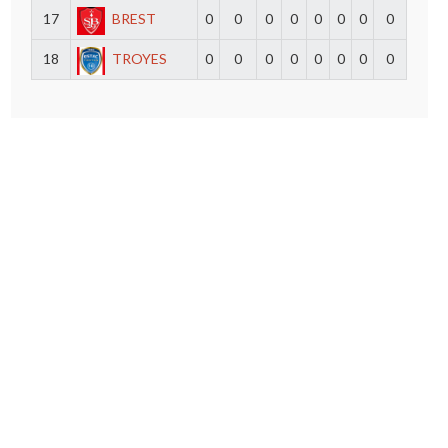
17
BREST
0
0
0
0
0
0
0
0
18
TROYES
0
0
0
0
0
0
0
0