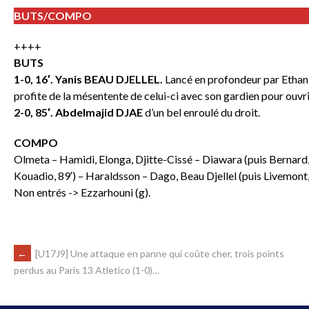
BUTS/COMPO
++++
BUTS
1-0, 16′. Yanis BEAU DJELLEL.
Lancé en profondeur par Ethan A
profite de la mésentente de celui-ci avec son gardien pour ouvri
2-0, 85′. Abdelmajid DJAE
d’un bel enroulé du droit.
COMPO
Olmeta – Hamidi, Elonga, Djitte-Cissé – Diawara (puis Bernard,
Kouadio, 89′) – Haraldsson – Dago, Beau Djellel (puis Livemont, 
Non entrés -> Ezzarhouni (g).
←
[U17J9] Une attaque en panne qui coûte cher, trois points
perdus au Paris 13 Atletico (1-0)…