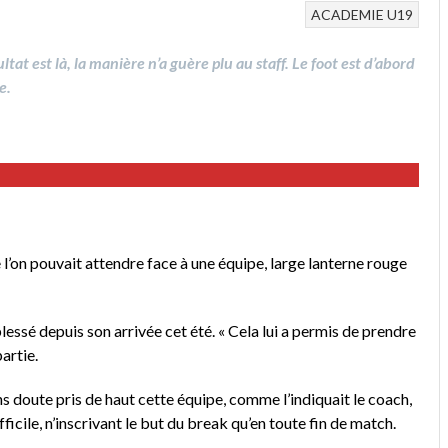
ACADEMIE
U19
ltat est là, la manière n’a guère plu au staff. Le foot est d’abord
e.
e l’on pouvait attendre face à une équipe, large lanterne rouge
essé depuis son arrivée cet été. « Cela lui a permis de prendre
partie.
ns doute pris de haut cette équipe, comme l’indiquait le coach,
fficile, n’inscrivant le but du break qu’en toute fin de match.