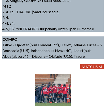
2-3. Kingsley OLUFADE ( Saad Boussadia)
MT2
2-4. Yeli TRAORE (Saad Boussadia)
3-4.
4-4, 84′.
4-5, 85′. Yeli TRAORE (sur penalty obtenu par lui-même)/.
COMPO
Tilloy – Djanffar (puis Flament, 72′), Hallez, Dehaine, Lucea – S.
Boussadia (U15), Imbondo (puis Nzazi, 40′, Hadiri (puis
Abdeljabbar, 46′), Diaoune – Olufade (U15), Traoré.
MATCHS M