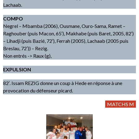
Lachaab.
COMPO
Negrel – Mbamba (2006), Ousmane, Ouro-Sama, Ramet –
Raghouber (puis Macon, 65′), Makhabe (puis Baret, 2005, 82′)
– Lihadji (puis Bazié, 72′), Ferrah (2005), Lachaab (2005 puis
Breslau, 72′)) – Rezig.
Non entrés -> Raux (g),
EXPULSION
82′. Issam REZIG donne un coup à Hede en réponse à une
provocation du défenseur picard.
MATCHS M