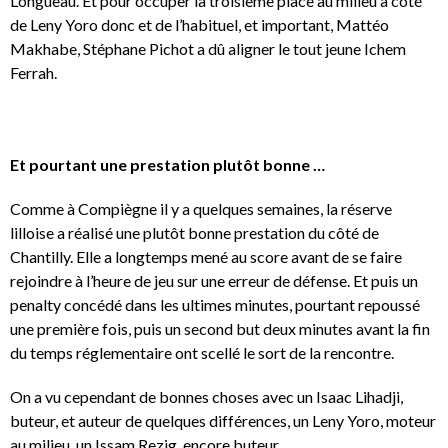
Longueau. Et pour occuper la troisième place au milieu à côté
de Leny Yoro donc et de l’habituel, et important, Mattéo
Makhabe, Stéphane Pichot a dû aligner le tout jeune Ichem
Ferrah.
Et pourtant une prestation plutôt bonne …
Comme à Compiègne il y a quelques semaines, la réserve
lilloise a réalisé une plutôt bonne prestation du côté de
Chantilly. Elle a longtemps mené au score avant de se faire
rejoindre à l’heure de jeu sur une erreur de défense. Et puis un
penalty concédé dans les ultimes minutes, pourtant repoussé
une première fois, puis un second but deux minutes avant la fin
du temps réglementaire ont scellé le sort de la rencontre.
On a vu cependant de bonnes choses avec un Isaac Lihadji,
buteur, et auteur de quelques différences, un Leny Yoro, moteur
au milieu, un Issam Rezig, encore buteur.