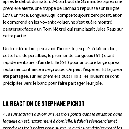
après le début du match. 2-0 au bout de 35 minutes après une
première alerte, une frappe de Lachaab repoussé sur la ligne
(29′). En face, Longueau, qui compte toujours zéro point, et on
le comprend en les voyant évoluer, ne s’est guère montré
dangereux face à un Tom Négrel qui remplaçait Jules Raux sur
cette partie.
Un troisième but peu avant l’heure de jeu précédait un duo,
cette fois de penalties, le premier de Longueau (61′) étant
rapidement suivi d’un de Lille (64′) pour un score large qui va
redonner confiance à ce groupe. On peut l’espérer. Et la joie a
été partagée, sur les premiers buts lillois, les joueurs se sont
précipités vers le banc pour faire partager leur joie.
LA REACTION DE STEPHANE PICHOT
«
Je suis satisfait d’avoir pris les trois points dans la situation dans
laquelle on est, notamment à domicile. Il fallait réenclencher et
prendre les trois points pour au moins avoir une victoire avant les