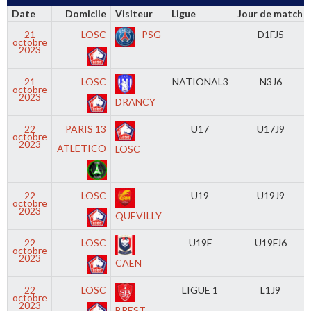
Date
Domicile
Visiteur
Ligue
Jour de match
21
LOSC
PSG
D1FJ5
octobre
2023
21
LOSC
NATIONAL3
N3J6
octobre
2023
DRANCY
22
PARIS 13
U17
U17J9
octobre
2023
ATLETICO
LOSC
22
LOSC
U19
U19J9
octobre
2023
QUEVILLY
22
LOSC
U19F
U19FJ6
octobre
2023
CAEN
22
LOSC
LIGUE 1
L1J9
octobre
2023
BREST