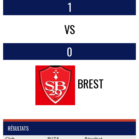
1
VS
0
BREST
RÉSULTATS
Club
BUTS
Résultat