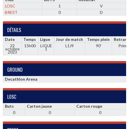
LOSC
1
V
BREST
0
D
DÉTAILS
Date
Temps
Ligue
Jour de match
Temps plein
Retrans
22
15h00
LIGUE
L1J9
90'
Prime
octobre
1
2023
GROUND
Decathlon Arena
LOSC
Buts
Carton jaune
Carton rouge
0
0
0