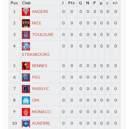
Pos
Club
J
Pts
G
N
P
p
c
+/-
1
ANGERS
0
0
0
0
0
0
0
0
2
NICE
0
0
0
0
0
0
0
0
3
TOULOUSE
0
0
0
0
0
0
0
0
4
0
0
0
0
0
0
0
0
STRASBOURG
5
RENNES
0
0
0
0
0
0
0
0
6
PSG
0
0
0
0
0
0
0
0
7
PARIS FC
0
0
0
0
0
0
0
0
8
OM
0
0
0
0
0
0
0
0
9
MONACO
0
0
0
0
0
0
0
0
10
AUXERRE
0
0
0
0
0
0
0
0