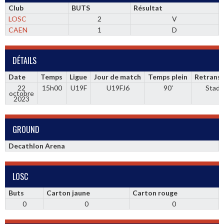
Club
BUTS
Résultat
LOSC
2
V
CAEN
1
D
DÉTAILS
Date
Temps
Ligue
Jour de match
Temps plein
Retrans
22
15h00
U19F
U19FJ6
90'
Stadi
octobre
2023
GROUND
Decathlon Arena
LOSC
Buts
Carton jaune
Carton rouge
0
0
0