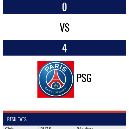
0
VS
4
PSG
RÉSULTATS
Club
BUTS
Résultat