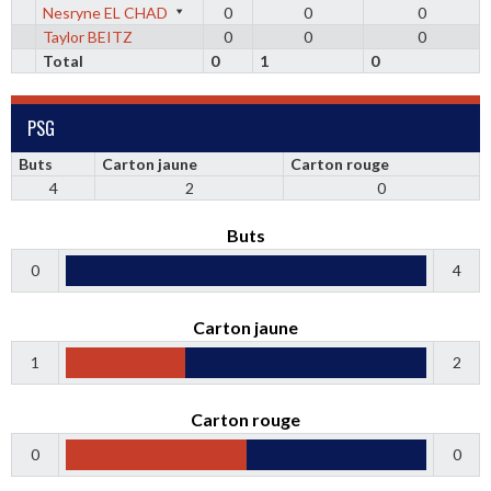
Nesryne EL CHAD
0
0
0
Taylor BEITZ
0
0
0
Total
0
1
0
PSG
Buts
Carton jaune
Carton rouge
4
2
0
Buts
0
4
Carton jaune
1
2
Carton rouge
0
0