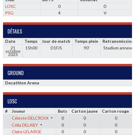
LOSC
0
D
PSG
4
V
DÉTAILS
Date
Temps
Jour de match
Temps plein
Retransmission
21
15h00
D1FJ5
90'
Stadium annexe
octobre
2023
GROUND
Decathlon Arena
LOSC
#
Joueur
Buts
Carton jaune
Carton rouge
Céleste DELCROIX
0
0
0
Célia DELABY
0
0
0
Claire LELARGE
0
0
0