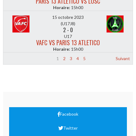
PARIS 13 ATLETICO VS LOSC
Horaire:
15h00
15 octobre 2023
(U17J8)
2
-
0
U17
VAFC VS PARIS 13 ATLETICO
Horaire:
15h00
1
2
3
4
5
Suivant
Facebook
Twitter