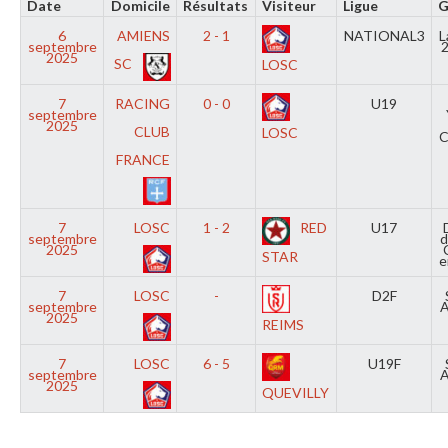
Date
Domicile
Résultats
Visiteur
Ligue
G
6
AMIENS
2 - 1
NATIONAL3
L
septembre
2025
SC
LOSC
7
RACING
0 - 0
U19
septembre
2025
CLUB
LOSC
C
FRANCE
7
LOSC
1 - 2
RED
U17
septembre
d
2025
STAR
e
7
LOSC
-
D2F
septembre
A
2025
REIMS
7
LOSC
6 - 5
U19F
septembre
A
2025
QUEVILLY