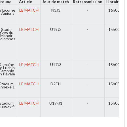
round
Article
Jour de match
Retransmission
Horaire
a Licorne
LE MATCH
N3J3
-
16h00
2 Amiens
Stade
LE MATCH
U19J3
-
15h00
Yves du
Manoir
olombes
Domaine
LE MATCH
U17J3
-
15h00
e Luchin
Camphin
n Pévèle
Stadium
LE MATCH
D2FJ1
-
15h00
nnexe 1
Stadium
LE MATCH
U19FJ1
-
15h00
nnexe 4