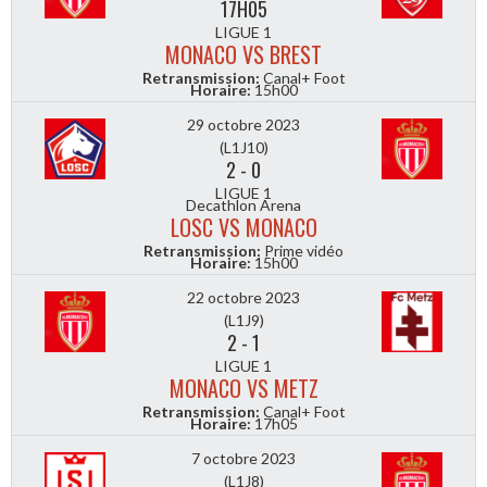
17H05
LIGUE 1
MONACO VS BREST
Retransmission:
Canal+ Foot
Horaire:
15h00
29 octobre 2023
(L1J10)
2
-
0
LIGUE 1
Decathlon Arena
LOSC VS MONACO
Retransmission:
Prime vidéo
Horaire:
15h00
22 octobre 2023
(L1J9)
2
-
1
LIGUE 1
MONACO VS METZ
Retransmission:
Canal+ Foot
Horaire:
17h05
7 octobre 2023
(L1J8)