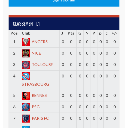
CLASSEMENT L1
Pos
Club
J
Pts
G
N
P
p
c
+/-
1
ANGERS
0
0
0
0
0
0
0
0
2
NICE
0
0
0
0
0
0
0
0
3
TOULOUSE
0
0
0
0
0
0
0
0
4
0
0
0
0
0
0
0
0
STRASBOURG
5
RENNES
0
0
0
0
0
0
0
0
6
PSG
0
0
0
0
0
0
0
0
7
PARIS FC
0
0
0
0
0
0
0
0