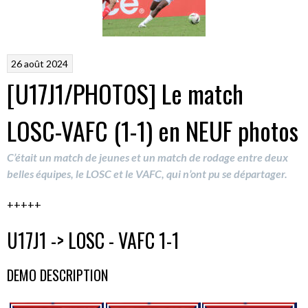
26 août 2024
[U17J1/PHOTOS] Le match
LOSC-VAFC (1-1) en NEUF photos
C’était un match de jeunes et un match de rodage entre deux
belles équipes, le LOSC et le VAFC, qui n’ont pu se départager.
+++++
U17J1 -> LOSC - VAFC 1-1
DEMO DESCRIPTION