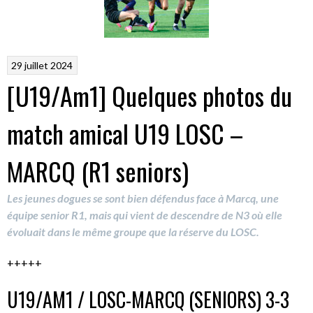
29 juillet 2024
[U19/Am1] Quelques photos du
match amical U19 LOSC –
MARCQ (R1 seniors)
Les jeunes dogues se sont bien défendus face à Marcq, une
équipe senior R1, mais qui vient de descendre de N3 où elle
évoluait dans le même groupe que la réserve du LOSC.
+++++
U19/AM1 / LOSC-MARCQ (SENIORS) 3-3