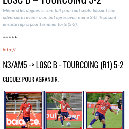
Même si les dogues se sont fait peur tout seuls, laissant leur
adversaire revenir à un but après avoir mené 3-0, ils se sont
ensuite repris pour terminer forts (5-2).
+++++
http://
N3/AM5 -> LOSC B - TOURCOING (R1) 5-2
CLIQUEZ POUR AGRANDIR.