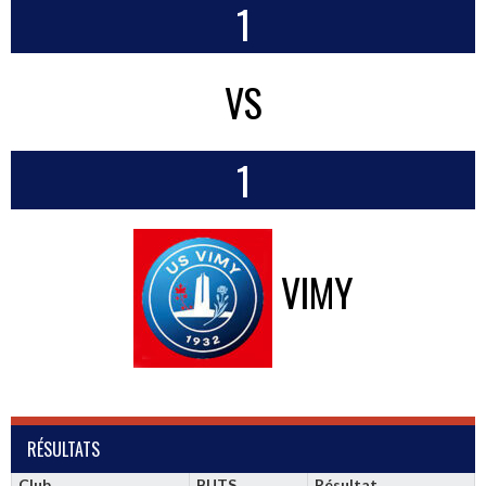
1
VS
1
VIMY
RÉSULTATS
Club
BUTS
Résultat