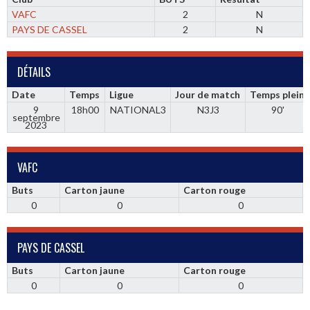
VAFC
2
N
PAYS DE CASSEL
2
N
DÉTAILS
Date
Temps
Ligue
Jour de match
Temps plein
9
18h00
NATIONAL3
N3J3
90'
septembre
2023
VAFC
Buts
Carton jaune
Carton rouge
0
0
0
PAYS DE CASSEL
Buts
Carton jaune
Carton rouge
0
0
0