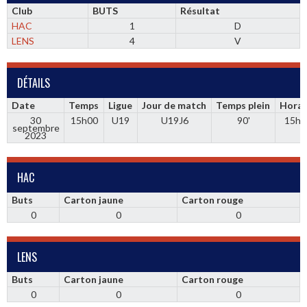
Club
BUTS
Résultat
HAC
1
D
LENS
4
V
DÉTAILS
Date
Temps
Ligue
Jour de match
Temps plein
Horai
30
15h00
U19
U19J6
90'
15h0
septembre
2023
HAC
Buts
Carton jaune
Carton rouge
0
0
0
LENS
Buts
Carton jaune
Carton rouge
0
0
0