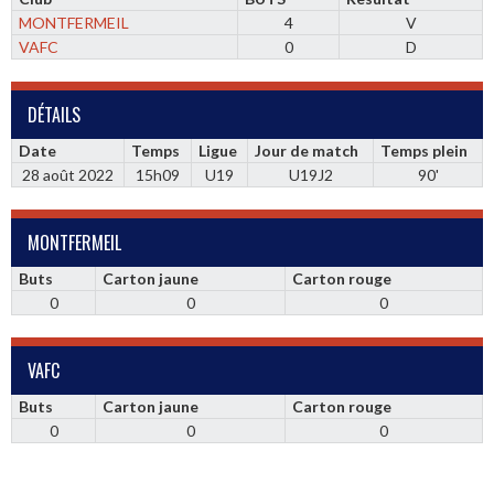
MONTFERMEIL
4
V
VAFC
0
D
DÉTAILS
Date
Temps
Ligue
Jour de match
Temps plein
28 août 2022
15h09
U19
U19J2
90'
MONTFERMEIL
Buts
Carton jaune
Carton rouge
0
0
0
VAFC
Buts
Carton jaune
Carton rouge
0
0
0