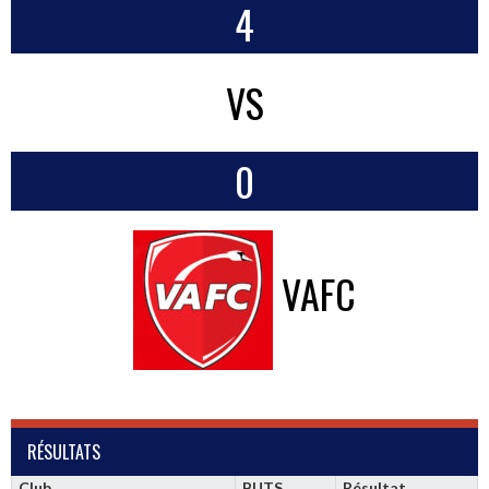
4
VS
0
VAFC
RÉSULTATS
Club
BUTS
Résultat