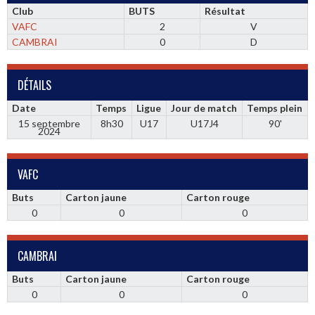
Club
BUTS
Résultat
VAFC
2
V
CAMBRAI
0
D
DÉTAILS
Date
Temps
Ligue
Jour de match
Temps plein
15 septembre
8h30
U17
U17J4
90'
2024
VAFC
Buts
Carton jaune
Carton rouge
0
0
0
CAMBRAI
Buts
Carton jaune
Carton rouge
0
0
0