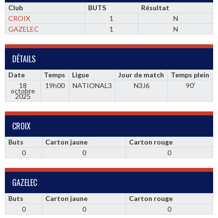
Club
BUTS
Résultat
CROIX
1
N
GAZELEC
1
N
DÉTAILS
Date
Temps
Ligue
Jour de match
Temps plein
18
19h00
NATIONAL3
N3J6
90'
octobre
2025
CROIX
Buts
Carton jaune
Carton rouge
0
0
0
GAZELEC
Buts
Carton jaune
Carton rouge
0
0
0