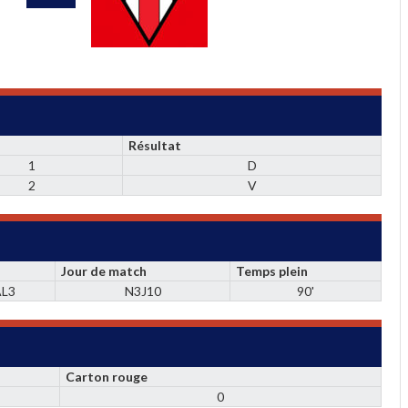
Résultat
1
D
2
V
Jour de match
Temps plein
L3
N3J10
90'
Carton rouge
0