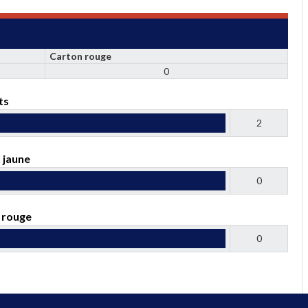
Carton rouge
0
ts
2
 jaune
0
 rouge
0