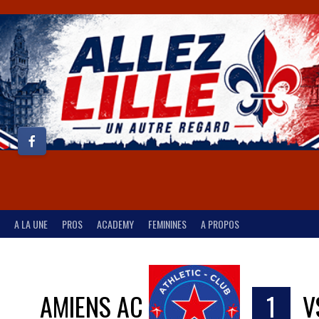
A LA UNE
PROS
ACADEMY
FEMININES
A PROPOS
AMIENS AC
1
V