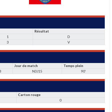
Résultat
1
D
3
V
Jour de match
Temps plein
3
N3J15
90'
Carton rouge
0