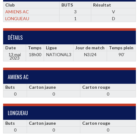
Club
BUTS
Résultat
AMIENS AC
3
V
LONGUEAU
1
D
DÉTAILS
Date
Temps
Ligue
Jour de match
Temps plein
13 mai
18h00
NATIONAL3
N3J24
90'
2023
AMIENS AC
Buts
Carton jaune
Carton rouge
0
0
0
LONGUEAU
Buts
Carton jaune
Carton rouge
0
0
0