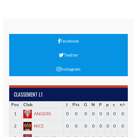
Facebook
Twitter
Instagram
CLASSEMENT L1
Pos
Club
J
Pts
G
N
P
p
c
+/-
1
ANGERS
0
0
0
0
0
0
0
0
2
NICE
0
0
0
0
0
0
0
0