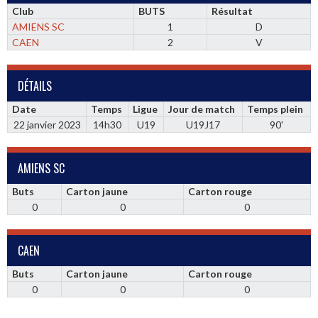
Club
BUTS
Résultat
AMIENS SC
1
D
CAEN
2
V
DÉTAILS
Date
Temps
Ligue
Jour de match
Temps plein
22 janvier 2023
14h30
U19
U19J17
90'
AMIENS SC
Buts
Carton jaune
Carton rouge
0
0
0
CAEN
Buts
Carton jaune
Carton rouge
0
0
0