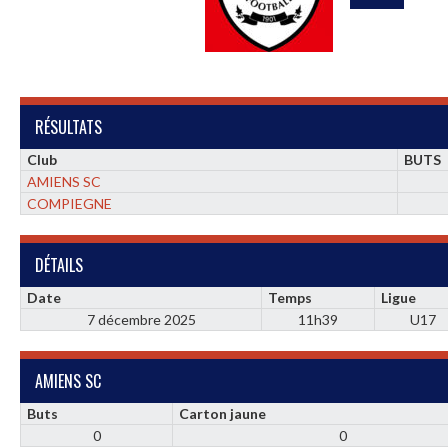
RÉSULTATS
Club
BUTS
AMIENS SC
COMPIEGNE
DÉTAILS
Date
Temps
Ligue
7 décembre 2025
11h39
U17
AMIENS SC
Buts
Carton jaune
0
0