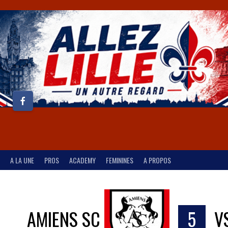
A LA UNE
PROS
ACADEMY
FEMININES
A PROPOS
AMIENS SC
5
V