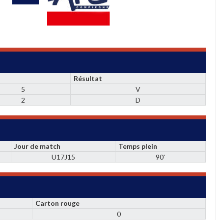
Résultat
5
V
2
D
Jour de match
Temps plein
U17J15
90'
Carton rouge
0