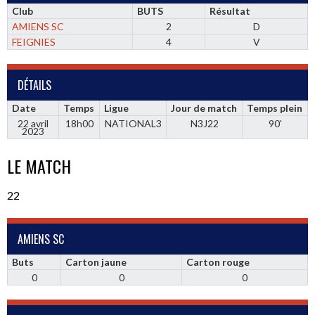
Club
BUTS
Résultat
AMIENS SC
2
D
FEIGNIES
4
V
DÉTAILS
Date
Temps
Ligue
Jour de match
Temps plein
22 avril
18h00
NATIONAL3
N3J22
90'
2023
LE MATCH
22
AMIENS SC
Buts
Carton jaune
Carton rouge
0
0
0