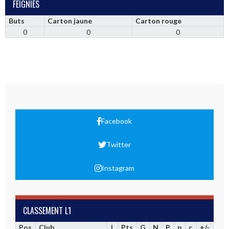
FEIGNIES
Buts
Carton jaune
Carton rouge
0
0
0
Facebook
Twitter
Instagram
CLASSEMENT L1
Pos
Club
J
Pts
G
N
P
p
c
+/-