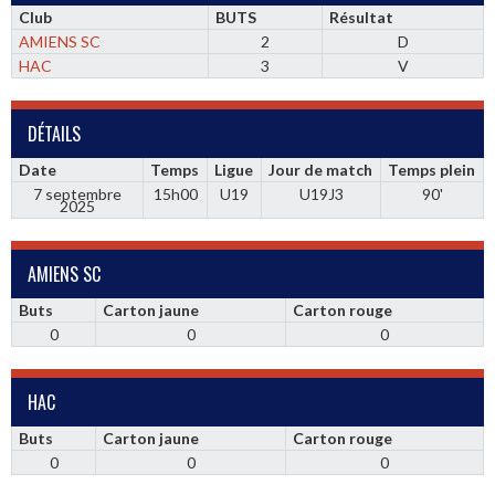
Club
BUTS
Résultat
AMIENS SC
2
D
HAC
3
V
DÉTAILS
Date
Temps
Ligue
Jour de match
Temps plein
7 septembre
15h00
U19
U19J3
90'
2025
AMIENS SC
Buts
Carton jaune
Carton rouge
0
0
0
HAC
Buts
Carton jaune
Carton rouge
0
0
0