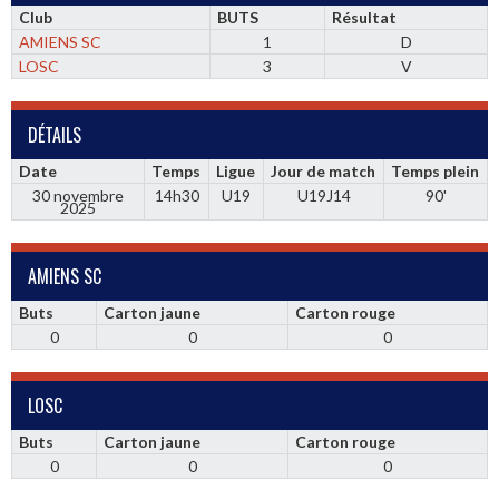
Club
BUTS
Résultat
AMIENS SC
1
D
LOSC
3
V
DÉTAILS
Date
Temps
Ligue
Jour de match
Temps plein
30 novembre
14h30
U19
U19J14
90'
2025
AMIENS SC
Buts
Carton jaune
Carton rouge
0
0
0
LOSC
Buts
Carton jaune
Carton rouge
0
0
0