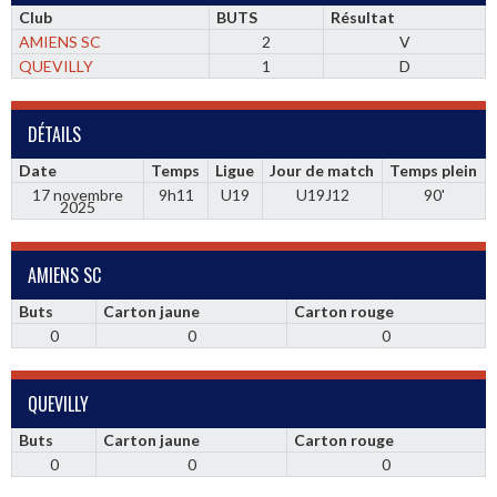
Club
BUTS
Résultat
AMIENS SC
2
V
QUEVILLY
1
D
DÉTAILS
Date
Temps
Ligue
Jour de match
Temps plein
17 novembre
9h11
U19
U19J12
90'
2025
AMIENS SC
Buts
Carton jaune
Carton rouge
0
0
0
QUEVILLY
Buts
Carton jaune
Carton rouge
0
0
0