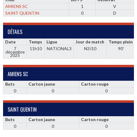
AMIENS SC
1
V
SAINT QUENTIN
0
D
DÉTAILS
Date
Temps
Ligue
Jour de match
Temps plein
7
11h10
NATIONAL3
N3J10
90'
décembre
2025
AMIENS SC
Buts
Carton jaune
Carton rouge
0
0
0
SAINT QUENTIN
Buts
Carton jaune
Carton rouge
0
0
0