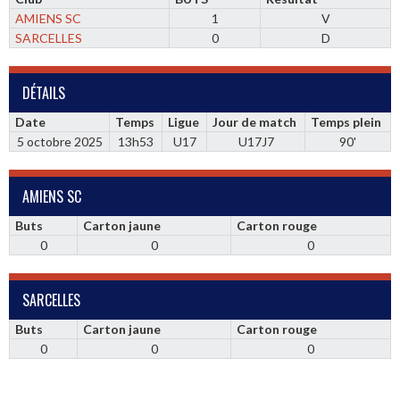
AMIENS SC
1
V
SARCELLES
0
D
DÉTAILS
Date
Temps
Ligue
Jour de match
Temps plein
5 octobre 2025
13h53
U17
U17J7
90'
AMIENS SC
Buts
Carton jaune
Carton rouge
0
0
0
SARCELLES
Buts
Carton jaune
Carton rouge
0
0
0